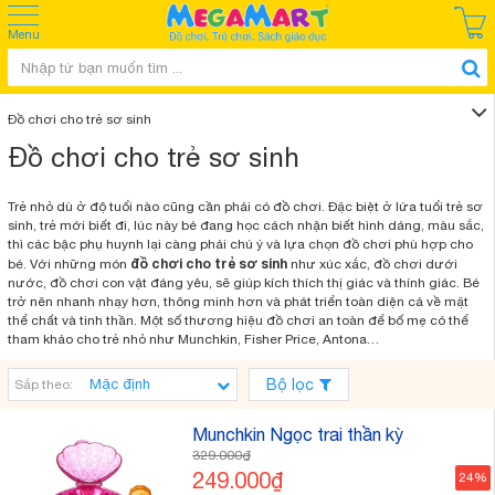
Menu
Đồ chơi cho trẻ sơ sinh
Đồ chơi cho trẻ sơ sinh
Trẻ nhỏ dù ở độ tuổi nào cũng cần phải có đồ chơi. Đặc biệt ở lứa tuổi trẻ sơ
sinh, trẻ mới biết đi, lúc này bé đang học cách nhận biết hình dáng, màu sắc,
thì các bậc phụ huynh lại càng phải chú ý và lựa chọn đồ chơi phù hợp cho
đồ chơi cho trẻ sơ sinh
bé. Với những món
như xúc xắc, đồ chơi dưới
nước, đồ chơi con vật đáng yêu, sẽ giúp kích thích thị giác và thính giác. Bé
trở nên nhanh nhạy hơn, thông minh hơn và phát triển toàn diện cả về mặt
thể chất và tinh thần. Một số thương hiệu đồ chơi an toàn để bố mẹ có thể
tham khảo cho trẻ nhỏ như Munchkin, Fisher Price, Antona…
Bộ lọc
Sắp theo:
Munchkin Ngọc trai thần kỳ
329.000₫
249.000₫
24%