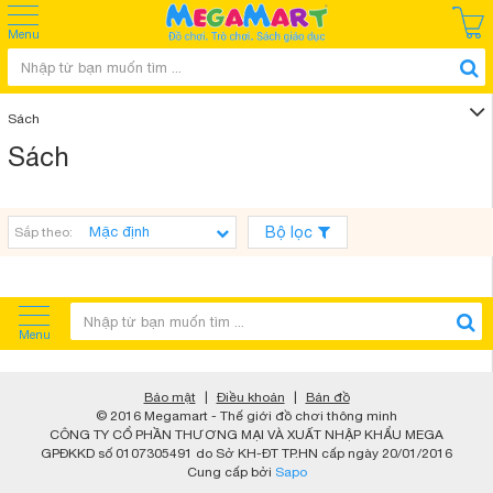
Menu
Sách
Sách
Bộ lọc
Sắp theo:
Menu
Bảo mật
|
Điều khoản
|
Bản đồ
© 2016 Megamart - Thế giới đồ chơi thông minh
CÔNG TY CỔ PHẦN THƯƠNG MẠI VÀ XUẤT NHẬP KHẨU MEGA
GPĐKKD số 0107305491 do Sở KH-ĐT TP.HN cấp ngày 20/01/2016
Cung cấp bởi
Sapo