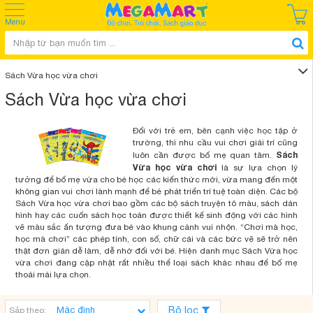
Menu
Sách Vừa học vừa chơi
Sách Vừa học vừa chơi
Đối với trẻ em, bên cạnh việc học tập ở
trường, thì nhu cầu vui chơi giải trí cũng
Sách
luôn cần được bố mẹ quan tâm.
Vừa học vừa chơi
là sự lựa chọn lý
tưởng để bố mẹ vừa cho bé học các kiến thức mới, vừa mang đến một
không gian vui chơi lành mạnh để bé phát triển trí tuệ toàn diện. Các bộ
Sách Vừa học vừa chơi bao gồm các bộ sách truyện tô màu, sách dán
hình hay các cuốn sách học toán được thiết kế sinh động với các hình
vẽ màu sắc ấn tượng đưa bé vào khung cảnh vui nhộn. “Chơi mà học,
học mà chơi” các phép tính, con số, chữ cái và các bức vẽ sẽ trở nên
thật đơn giản dễ làm, dễ nhớ đối với bé. Hiện danh mục Sách Vừa học
vừa chơi đang cập nhật rất nhiều thể loại sách khác nhau để bố mẹ
thoải mái lựa chọn.
Bộ lọc
Sắp theo: