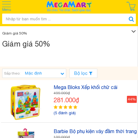
Menu
Giảm giá 50%
Giảm giá 50%
Bộ lọc
Sắp theo:
Mega Bloks Xếp khối chữ cái
499.000₫
281.000₫
44%
(5 đánh giá)
Barbie Bộ phụ kiện váy đầm thời trang
139.000₫