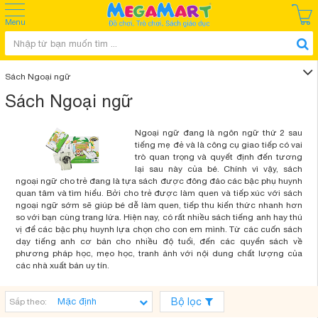
Menu
Sách Ngoại ngữ
Sách Ngoại ngữ
Ngoại ngữ đang là ngôn ngữ thứ 2 sau
tiếng mẹ đẻ và là công cụ giao tiếp có vai
trò quan trọng và quyết định đến tương
lại sau này của bé. Chính vì vậy, sách
ngoại ngữ cho trẻ đang là tựa sách được đông đảo các bậc phụ huynh
quan tâm và tìm hiểu. Bởi cho trẻ được làm quen và tiếp xúc với sách
ngoại ngữ sớm sẽ giúp bé dễ làm quen, tiếp thu kiến thức nhanh hơn
so với bạn cùng trang lứa. Hiện nay, có rất nhiều sách tiếng anh hay thú
vị để các bậc phụ huynh lựa chọn cho con em mình. Từ các cuốn sách
dạy tiếng anh cơ bản cho nhiều độ tuổi, đến các quyển sách về
phương pháp học, mẹo học, tranh ảnh với nội dung chất lượng của
các nhà xuất bản uy tín.
Bộ lọc
Sắp theo: