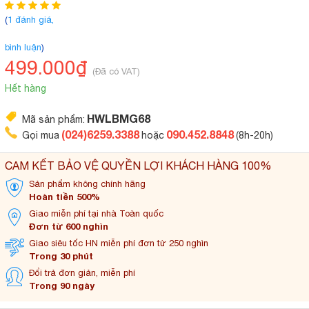
(
1 đánh giá,
bình luận
)
499.000₫
(Đã có VAT)
Hết hàng
HWLBMG68
Mã sản phẩm:
(024)6259.3388
090.452.8848
Gọi mua
hoặc
(8h-20h)
CAM KẾT BẢO VỆ QUYỀN LỢI KHÁCH HÀNG 100%
Sản phẩm không
chính hãng
Hoàn tiền 500%
Giao miễn phí tại
nhà Toàn quốc
Đơn từ 600 nghìn
Giao siêu tốc HN miễn
phí đơn từ 250 nghìn
Trong 30 phút
Đổi trả đơn
giản, miễn phí
Trong 90 ngày