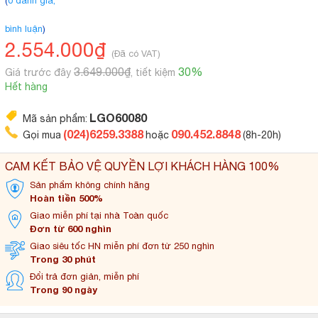
(
0 đánh giá,
bình luận
)
2.554.000₫
(Đã có VAT)
3.649.000₫
30%
Giá trước đây
, tiết kiệm
Hết hàng
LGO60080
Mã sản phẩm:
(024)6259.3388
090.452.8848
Gọi mua
hoặc
(8h-20h)
CAM KẾT BẢO VỆ QUYỀN LỢI KHÁCH HÀNG 100%
Sản phẩm không
chính hãng
Hoàn tiền 500%
Giao miễn phí tại
nhà Toàn quốc
Đơn từ 600 nghìn
Giao siêu tốc HN miễn
phí đơn từ 250 nghìn
Trong 30 phút
Đổi trả đơn
giản, miễn phí
Trong 90 ngày