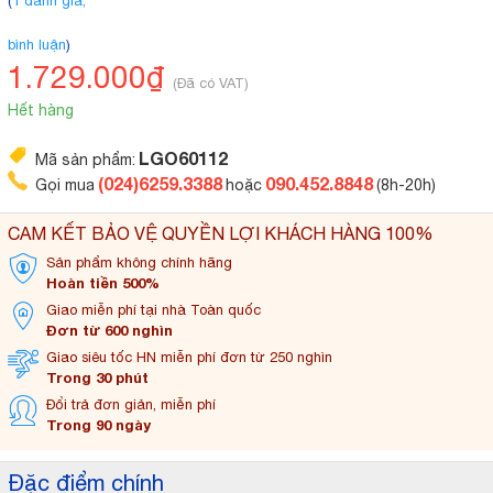
(
1 đánh giá,
bình luận
)
1.729.000₫
(Đã có VAT)
Hết hàng
LGO60112
Mã sản phẩm:
(024)6259.3388
090.452.8848
Gọi mua
hoặc
(8h-20h)
CAM KẾT BẢO VỆ QUYỀN LỢI KHÁCH HÀNG 100%
Sản phẩm không
chính hãng
Hoàn tiền 500%
Giao miễn phí tại
nhà Toàn quốc
Đơn từ 600 nghìn
Giao siêu tốc HN miễn
phí đơn từ 250 nghìn
Trong 30 phút
Đổi trả đơn
giản, miễn phí
Trong 90 ngày
Đặc điểm chính