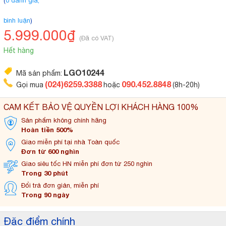
(
0 đánh giá,
bình luận
)
5.999.000₫
(Đã có VAT)
Hết hàng
LGO10244
Mã sản phẩm:
(024)6259.3388
090.452.8848
Gọi mua
hoặc
(8h-20h)
CAM KẾT BẢO VỆ QUYỀN LỢI KHÁCH HÀNG 100%
Sản phẩm không
chính hãng
Hoàn tiền 500%
Giao miễn phí tại
nhà Toàn quốc
Đơn từ 600 nghìn
Giao siêu tốc HN miễn
phí đơn từ 250 nghìn
Trong 30 phút
Đổi trả đơn
giản, miễn phí
Trong 90 ngày
Đặc điểm chính