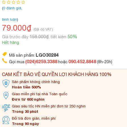
(
0 đánh giá,
bình luận
)
79.000₫
(Đã có VAT)
159.000₫
50%
Giá trước đây
, tiết kiệm
Hết hàng
LGO30284
Mã sản phẩm:
(024)6259.3388
090.452.8848
Gọi mua
hoặc
(8h-20h)
CAM KẾT BẢO VỆ QUYỀN LỢI KHÁCH HÀNG 100%
Sản phẩm không
chính hãng
Hoàn tiền 500%
Giao miễn phí tại
nhà Toàn quốc
Đơn từ 600 nghìn
Giao siêu tốc HN miễn
phí đơn từ 250 nghìn
Trong 30 phút
Đổi trả đơn
giản, miễn phí
Trong 90 ngày