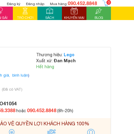
090.452.8848
0
Đăng ký
Đăng nhập
Mua hàng
 GÁI
TRÒ CHƠI
SÁCH
KHUYẾN MẠI
BLOG
Lego
Thương hiệu:
Đan Mạch
Xuất xứ:
Hết hàng
h giá,
bình luận
)
₫
(Đã có VAT)
O41054
59.3388
090.452.8848
hoặc
(8h-20h)
ẢO VỆ QUYỀN LỢI KHÁCH HÀNG 100%