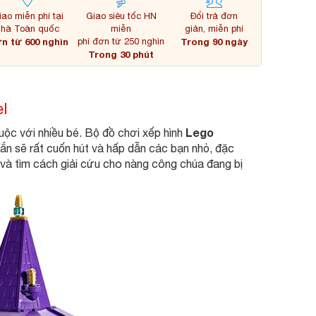
iao miễn phí tại
Giao siêu tốc HN
Đổi trả đơn
nhà Toàn quốc
miễn
giản, miễn phí
n từ 600 nghìn
phí đơn từ 250 nghìn
Trong 90 ngày
Trong 30 phút
l
Lego
uộc với nhiều bé. Bộ đồ chơi xếp hình
n sẽ rất cuốn hút và hấp dẫn các bạn nhỏ, đặc
 và tìm cách giải cứu cho nàng công chúa đang bị