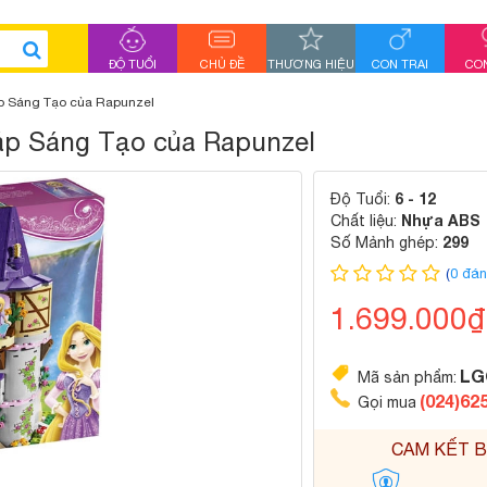
ĐỘ TUỔI
CHỦ ĐỀ
THƯƠNG HIỆU
CON TRAI
CON
áp Sáng Tạo của Rapunzel
háp Sáng Tạo của Rapunzel
6 - 12
Độ Tuổi:
Nhựa ABS
Chất liệu:
299
Số Mảnh ghép:
(
0 đán
1.699.000
LG
Mã sản phẩm:
(024)62
Gọi mua
CAM KẾT B