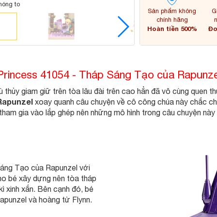
hóng to
Sản phẩm không
G
chính hãng
Hoàn tiền 500%
Đơ
 Princess 41054 - Tháp Sáng Tạo của Rapunze
thủy giam giữ trên tòa lâu đài trên cao hẳn đã vô cùng quen th
 Rapunzel
xoay quanh câu chuyện về cô công chúa này chắc chắ
ẽ tham gia vào lắp ghép nên những mô hình trong câu chuyện này
Sáng Tạo của Rapunzel với
ho bé xây dựng nên tòa tháp
ì xinh xắn. Bên cạnh đó, bé
apunzel và hoàng tử Flynn.