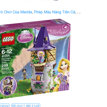
rò Chơi Của Merida
,
Phép Màu Nàng Tiên Cá
, …
ó khớp
Đồ chơi 1 đến 2 tuổi