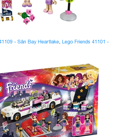
41109 - Sân Bay Heartlake
,
Lego Friends 41101 -