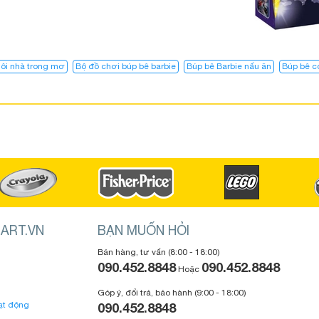
ôi nhà trong mơ​
Bộ đồ chơi búp bê barbie
Búp bê Barbie nấu ăn
Búp bê c
ART.VN
BẠN MUỐN HỎI
Bán hàng, tư vấn (8:00 - 18:00)
090.452.8848
090.452.8848
Hoặc
Góp ý, đổi trả, bảo hành (9:00 - 18:00)
ạt động
090.452.8848