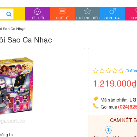
ĐỘ TUỔI
CHỦ ĐỀ
THƯƠNG HIỆU
CON TRAI
CON
ôi Sao Ca Nhạc
gôi Sao Ca Nhạc
(
0 đán
1.219.000
LG
Mã sản phẩm:
(024)62
Gọi mua
CAM KẾT B
hóng to