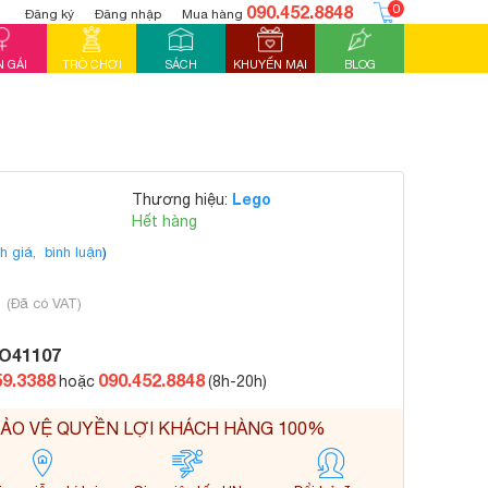
090.452.8848
0
Đăng ký
Đăng nhập
Mua hàng
 GÁI
TRÒ CHƠI
SÁCH
KHUYẾN MẠI
BLOG
Lego
Thương hiệu:
Hết hàng
h giá,
bình luận
)
₫
(Đã có VAT)
O41107
59.3388
090.452.8848
hoặc
(8h-20h)
ẢO VỆ QUYỀN LỢI KHÁCH HÀNG 100%