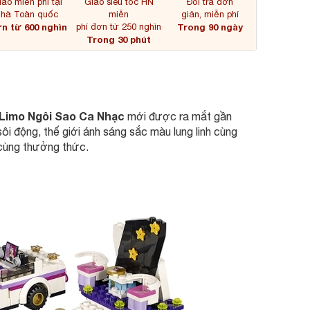
iao miễn phí tại
Giao siêu tốc HN
Đổi trả đơn
nhà Toàn quốc
miễn
giản, miễn phí
n từ 600 nghìn
phí đơn từ 250 nghìn
Trong 90 ngày
Trong 30 phút
e Limo Ngôi Sao Ca Nhạc
mới được ra mắt gần
i động, thế giới ánh sáng sắc màu lung linh cùng
 cùng thưởng thức.