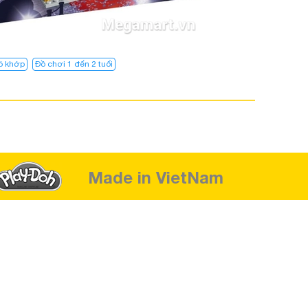
ó khớp
Đồ chơi 1 đến 2 tuổi
Made in VietNam