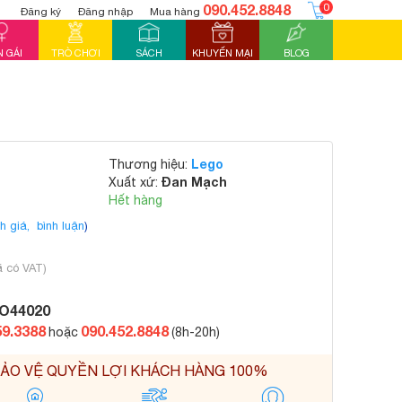
090.452.8848
0
Đăng ký
Đăng nhập
Mua hàng
 GÁI
TRÒ CHƠI
SÁCH
KHUYẾN MẠI
BLOG
Lego
Thương hiệu:
Đan Mạch
Xuất xứ:
Hết hàng
h giá,
bình luận
)
ã có VAT)
O44020
59.3388
090.452.8848
hoặc
(8h-20h)
ẢO VỆ QUYỀN LỢI KHÁCH HÀNG 100%