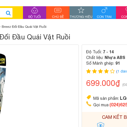
ĐỘ TUỔI
CHỦ ĐỀ
THƯƠNG HIỆU
CON TRAI
CON
 Breez Đối Đầu Quái Vật Ruồi
 Đối Đầu Quái Vật Ruồi
7 - 14
Độ Tuổi:
Nhựa ABS
Chất liệu:
91
Số Mảnh ghép:
(
1 đán
699.000₫
(Đ
LG
Mã sản phẩm:
(024)62
Gọi mua
CAM KẾT B