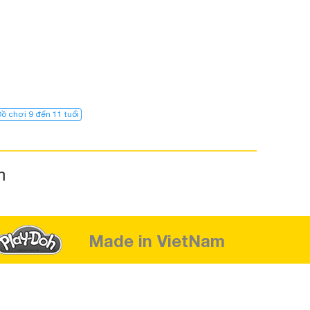
ồ chơi 9 đến 11 tuổi
m
Made in VietNam