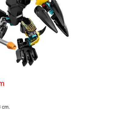
ẩm
8 cm.