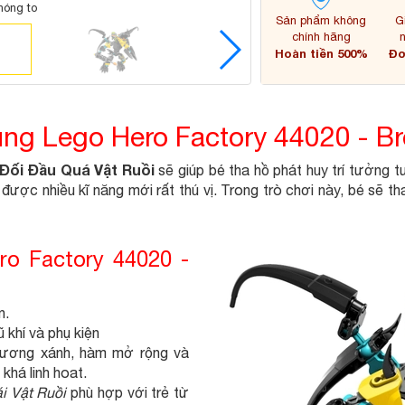
hóng to
Sản phẩm không
G
chính hãng
Hoàn tiền 500%
Đơ
ng Lego Hero Factory 44020 - Br
 Đối Đầu Quá Vật Ruồi
sẽ giúp bé tha hồ phát huy trí tưởng 
ược nhiều kĩ năng mới rất thú vị. Trong trò chơi này, bé sẽ t
ro Factory 44020 -
n.
khí và phụ kiện
, xương xánh, hàm mở rộng và
khá linh hoat.
i Vật Ruồi
phù hợp với trẻ từ