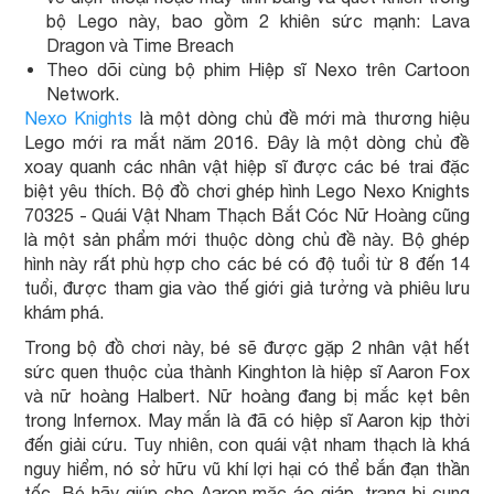
bộ Lego này, bao gồm 2 khiên sức mạnh: Lava
Dragon và Time Breach
Theo dõi cùng bộ phim Hiệp sĩ Nexo trên Cartoon
Network.
Nexo Knights
là một dòng chủ đề mới mà thương hiệu
Lego mới ra mắt năm 2016. Đây là một dòng chủ đề
xoay quanh các nhân vật hiệp sĩ được các bé trai đặc
biệt yêu thích. Bộ đồ chơi ghép hình Lego Nexo Knights
70325 - Quái Vật Nham Thạch Bắt Cóc Nữ Hoàng cũng
là một sản phẩm mới thuộc dòng chủ đề này. Bộ ghép
hình này rất phù hợp cho các bé có độ tuổi từ 8 đến 14
tuổi, được tham gia vào thế giới giả tưởng và phiêu lưu
khám phá.
Trong bộ đồ chơi này, bé sẽ được gặp 2 nhân vật hết
sức quen thuộc của thành Kinghton là hiệp sĩ Aaron Fox
và nữ hoàng Halbert. Nữ hoàng đang bị mắc kẹt bên
trong Infernox. May mắn là đã có hiệp sĩ Aaron kịp thời
đến giải cứu. Tuy nhiên, con quái vật nham thạch là khá
nguy hiểm, nó sở hữu vũ khí lợi hại có thể bắn đạn thần
tốc. Bé hãy giúp cho Aaron mặc áo giáp, trang bị cung