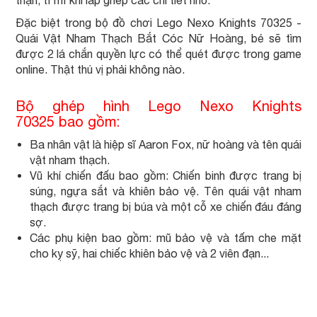
thận, tỉ mỉ khi lắp ghép các chi tiết nhỏ.
Đặc biệt trong bộ đồ chơi Lego Nexo Knights 70325 -
Quái Vật Nham Thạch Bắt Cóc Nữ Hoàng, bé sẽ tìm
được 2 lá chắn quyền lực có thể quét được trong game
online. Thật thú vị phải không nào.
Bộ ghép hình Lego Nexo Knights
70325 bao gồm:
Ba nhân vật là hiệp sĩ Aaron Fox, nữ hoàng và tên quái
vật nham thạch.
Vũ khí chiến đấu bao gồm: Chiến binh được trang bị
súng, ngựa sắt và khiên bảo vệ. Tên quái vật nham
thạch được trang bị búa và một cỗ xe chiến đáu đáng
sợ.
Các phụ kiện bao gồm: mũ bảo vệ và tấm che mặt
cho kỵ sỹ, hai chiếc khiên bảo vệ và 2 viên đạn...