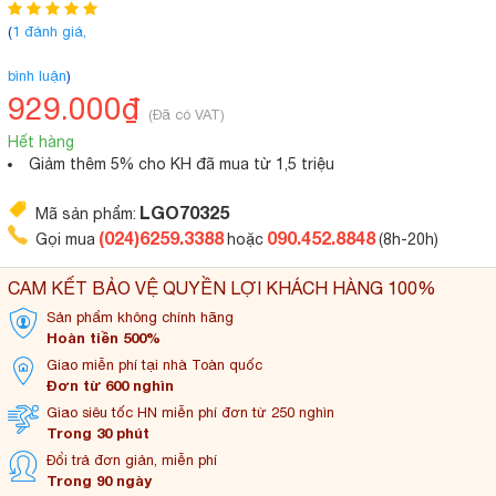
(
1 đánh giá,
bình luận
)
929.000₫
(Đã có VAT)
Hết hàng
Giảm thêm 5% cho KH đã mua từ 1,5 triệu
LGO70325
Mã sản phẩm:
(024)6259.3388
090.452.8848
Gọi mua
hoặc
(8h-20h)
CAM KẾT BẢO VỆ QUYỀN LỢI KHÁCH HÀNG 100%
Sản phẩm không
chính hãng
Hoàn tiền 500%
Giao miễn phí tại
nhà Toàn quốc
Đơn từ 600 nghìn
Giao siêu tốc HN miễn
phí đơn từ 250 nghìn
Trong 30 phút
Đổi trả đơn
giản, miễn phí
Trong 90 ngày