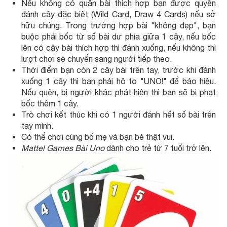
Nếu không có quân bài thích hợp bạn được quyền
đánh cây đặc biệt (Wild Card, Draw 4 Cards) nếu sở
hữu chúng. Trong trường hợp bài "không đẹp", bạn
buộc phải bốc từ số bài dư phía giữa 1 cây, nếu bốc
lên có cây bài thích hợp thì đánh xuống, nếu không thì
lượt chơi sẽ chuyển sang người tiếp theo.
Thời điểm bạn còn 2 cây bài trên tay, trước khi đánh
xuống 1 cây thì bạn phải hô to "UNO!" để báo hiệu.
Nếu quên, bị người khác phát hiện thì bạn sẽ bị phạt
bốc thêm 1 cây.
Trò chơi kết thúc khi có 1 người đánh hết số bài trên
tay mình.
Có thể chơi cùng bố mẹ và bạn bè thật vui.
Mattel Games Bài Uno
dành cho trẻ từ 7 tuổi trở lên.