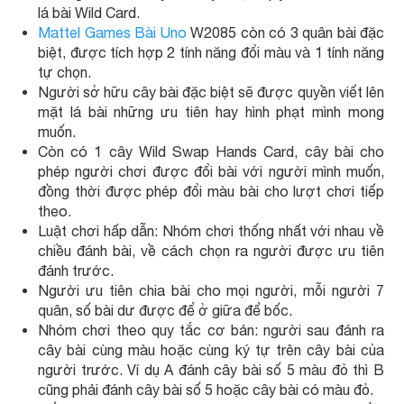
lá bài Wild Card.
Mattel Games Bài Uno
W2085 còn có 3 quân bài đặc
biệt, được tích hợp 2 tính năng đổi màu và 1 tính năng
tự chọn.
Người sở hữu cây bài đặc biệt sẽ được quyền viết lên
mặt lá bài những ưu tiên hay hình phạt mình mong
muốn.
Còn có 1 cây Wild Swap Hands Card, cây bài cho
phép người chơi được đổi bài với người mình muốn,
đồng thời được phép đổi màu bài cho lượt chơi tiếp
theo.
Luật chơi hấp dẫn: Nhóm chơi thống nhất với nhau về
chiều đánh bài, về cách chọn ra người được ưu tiên
đánh trước.
Người ưu tiên chia bài cho mọi người, mỗi người 7
quân, số bài dư được để ở giữa để bốc.
Nhóm chơi theo quy tắc cơ bản: người sau đánh ra
cây bài cùng màu hoặc cùng ký tự trên cây bài của
người trước. Ví dụ A đánh cây bài số 5 màu đỏ thì B
cũng phải đánh cây bài số 5 hoặc cây bài có màu đỏ.