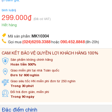
(
0 đánh giá,
bình luận
)
299.000₫
(Đã có VAT)
Hết hàng
MK10304
Mã sản phẩm:
(024)6259.3388
090.452.8848
Gọi mua
hoặc
(8h-20h)
CAM KẾT BẢO VỆ QUYỀN LỢI KHÁCH HÀNG 100%
Sản phẩm không
chính hãng
Hoàn tiền 500%
Giao miễn phí tại
nhà Toàn quốc
Đơn từ 600 nghìn
Giao siêu tốc HN miễn
phí đơn từ 250 nghìn
Trong 30 phút
Đổi trả đơn
giản, miễn phí
Trong 90 ngày
Đặc điểm chính