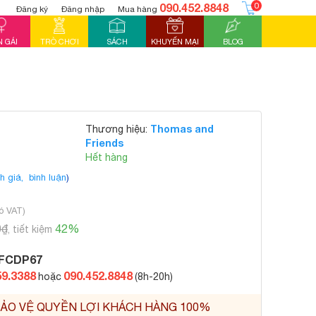
090.452.8848
0
Đăng ký
Đăng nhập
Mua hàng
 GÁI
TRÒ CHƠI
SÁCH
KHUYẾN MẠI
BLOG
Thomas and
Thương hiệu:
Friends
Hết hàng
h giá,
bình luận
)
ó VAT)
0₫
42%
, tiết kiệm
FCDP67
59.3388
090.452.8848
hoặc
(8h-20h)
ẢO VỆ QUYỀN LỢI KHÁCH HÀNG 100%