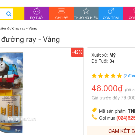
ĐỘ TUỔI
CHỦ ĐỀ
THƯƠNG HIỆU
CON TRAI
CON
kiện đường ray - Vàng
 đường ray - Vàng
-42%
Mỹ
Xuất xứ:
3+
Độ Tuổi:
(
2 đán
46.000₫
(Đã c
79.00
Giá trước đây
TN
Mã sản phẩm:
(024)62
Gọi mua
CAM KẾT B