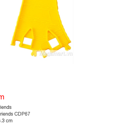
ẩm
iends
Friends CDP67
6.3 cm