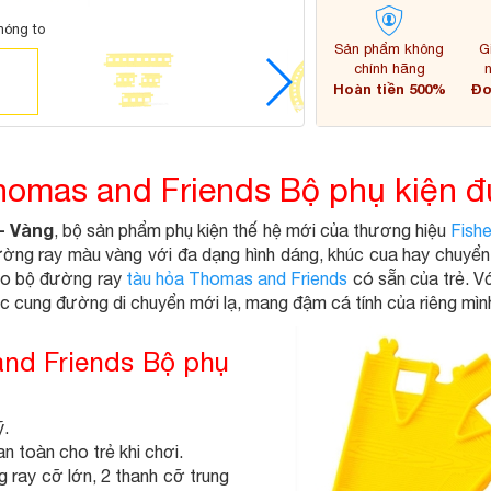
hóng to
Sản phẩm không
G
chính hãng
Hoàn tiền 500%
Đơ
omas and Friends Bộ phụ kiện đ
- Vàng
, bộ sản phẩm phụ kiện thế hệ mới của thương hiệu
Fishe
ường ray màu vàng với đa dạng hình dáng, khúc cua hay chuyển 
vào bộ đường ray
tàu hỏa Thomas and Friends
có sẵn của trẻ. V
ác cung đường di chuyển mới lạ, mang đậm cá tính của riêng mìn
 and Friends Bộ phụ
ỹ.
n toàn cho trẻ khi chơi.
 ray cỡ lớn, 2 thanh cỡ trung