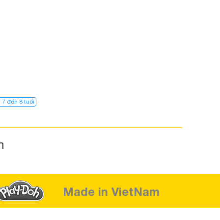
 7 đến 8 tuổi
m
Made in VietNam