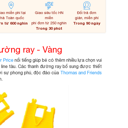
iao miễn phí tại
Giao siêu tốc HN
Đổi trả đơn
nhà Toàn quốc
miễn
giản, miễn phí
n từ 600 nghìn
phí đơn từ 250 nghìn
Trong 90 ngày
Trong 30 phút
ường ray - Vàng
r Price
nổi tiếng giúp bé có thêm nhiều lựa chọn vui
line tàu. Các thanh đường ray bổ sung được thiết
ới sự phong phú, độc đáo của
Thomas and Friends
h.