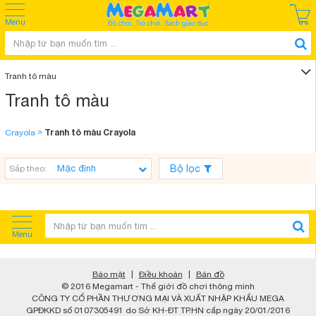
Menu
Tranh tô màu
Tranh tô màu
Tranh tô màu Crayola
Crayola
>
Bộ lọc
Sắp theo:
Menu
Bảo mật
|
Điều khoản
|
Bản đồ
© 2016 Megamart - Thế giới đồ chơi thông minh
CÔNG TY CỔ PHẦN THƯƠNG MẠI VÀ XUẤT NHẬP KHẨU MEGA
GPĐKKD số 0107305491 do Sở KH-ĐT TP.HN cấp ngày 20/01/2016