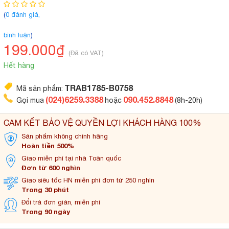
(
0 đánh giá,
bình luận
)
199.000₫
(Đã có VAT)
Hết hàng
TRAB1785-B0758
Mã sản phẩm:
(024)6259.3388
090.452.8848
Gọi mua
hoặc
(8h-20h)
CAM KẾT BẢO VỆ QUYỀN LỢI KHÁCH HÀNG 100%
Sản phẩm không
chính hãng
Hoàn tiền 500%
Giao miễn phí tại
nhà Toàn quốc
Đơn từ 600 nghìn
Giao siêu tốc HN miễn
phí đơn từ 250 nghìn
Trong 30 phút
Đổi trả đơn
giản, miễn phí
Trong 90 ngày