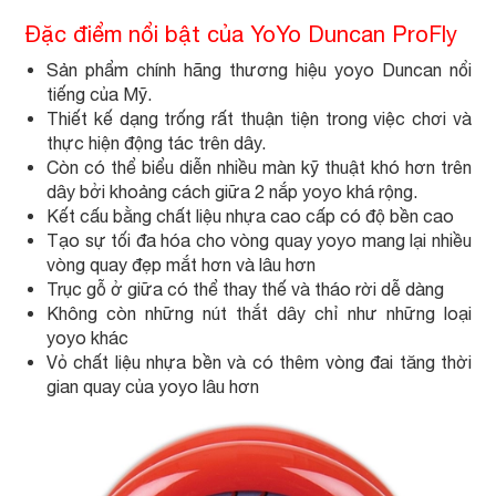
Đặc điểm nổi bật của YoYo Duncan ProFly
Sản phẩm chính hãng thương hiệu yoyo Duncan nổi
tiếng của Mỹ.
Thiết kế dạng trống rất thuận tiện trong việc chơi và
thực hiện động tác trên dây.
Còn có thể biểu diễn nhiều màn kỹ thuật khó hơn trên
dây bởi khoảng cách giữa 2 nắp yoyo khá rộng.
Kết cấu bằng chất liệu nhựa cao cấp có độ bền cao
Tạo sự tối đa hóa cho vòng quay yoyo mang lại nhiều
vòng quay đẹp mắt hơn và lâu hơn
Trục gỗ ở giữa có thể thay thế và tháo rời dễ dàng
Không còn những nút thắt dây chỉ như những loại
yoyo khác
Vỏ chất liệu nhựa bền và có thêm vòng đai tăng thời
gian quay của yoyo lâu hơn