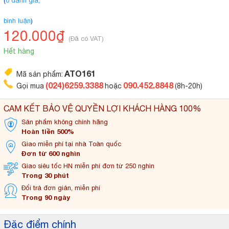
(
0 đánh giá,
bình luận
)
120.000₫
(Đã có VAT)
Hết hàng
ATO161
Mã sản phẩm:
(024)6259.3388
090.452.8848
Gọi mua
hoặc
(8h-20h)
CAM KẾT BẢO VỆ QUYỀN LỢI KHÁCH HÀNG 100%
Sản phẩm không
chính hãng
Hoàn tiền 500%
Giao miễn phí tại
nhà Toàn quốc
Đơn từ 600 nghìn
Giao siêu tốc HN miễn
phí đơn từ 250 nghìn
Trong 30 phút
Đổi trả đơn
giản, miễn phí
Trong 90 ngày
Đặc điểm chính