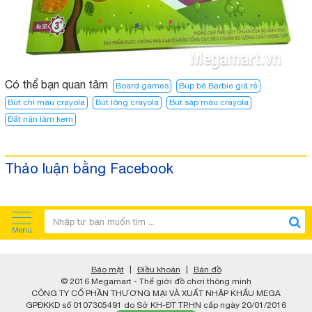
Có thể bạn quan tâm
Board games
Búp bê Barbie giá rẻ
Bút chì màu crayola
Bút lông crayola
Bút sáp màu crayola
Đất nặn làm kem
Thảo luận bằng Facebook
Menu
Bảo mật
|
Điều khoản
|
Bản đồ
© 2016 Megamart - Thế giới đồ chơi thông minh
CÔNG TY CỔ PHẦN THƯƠNG MẠI VÀ XUẤT NHẬP KHẨU MEGA
GPĐKKD số 0107305491 do Sở KH-ĐT TP.HN cấp ngày 20/01/2016