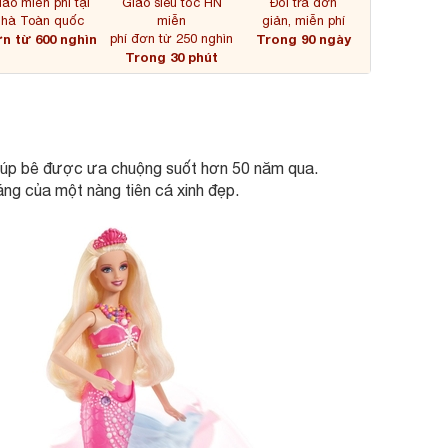
iao miễn phí tại
Giao siêu tốc HN
Đổi trả đơn
nhà Toàn quốc
miễn
giản, miễn phí
n từ 600 nghìn
phí đơn từ 250 nghìn
Trong 90 ngày
Trong 30 phút
m búp bê được ưa chuộng suốt hơn 50 năm qua.
ng của một nàng tiên cá xinh đẹp.