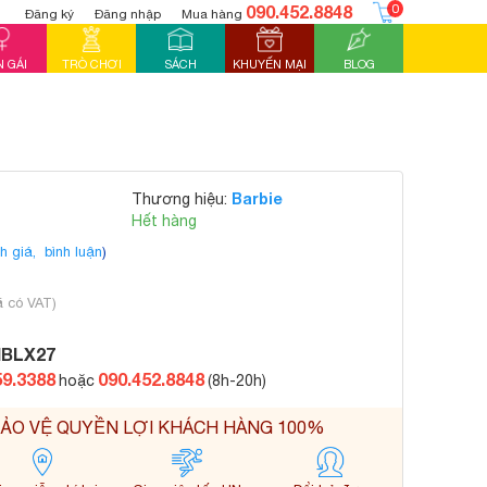
090.452.8848
0
Đăng ký
Đăng nhập
Mua hàng
 GÁI
TRÒ CHƠI
SÁCH
KHUYẾN MẠI
BLOG
Barbie
Thương hiệu:
Hết hàng
h giá,
bình luận
)
ã có VAT)
IBLX27
59.3388
090.452.8848
hoặc
(8h-20h)
ẢO VỆ QUYỀN LỢI KHÁCH HÀNG 100%