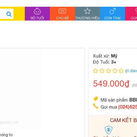
ĐỘ TUỔI
CHỦ ĐỀ
THƯƠNG HIỆU
CON TRAI
CON
Mỹ
Xuất xứ:
3+
Độ Tuổi:
(
0 đán
549.000₫
(Đ
BB
Mã sản phẩm:
(024)62
Gọi mua
CAM KẾT B
hóng to