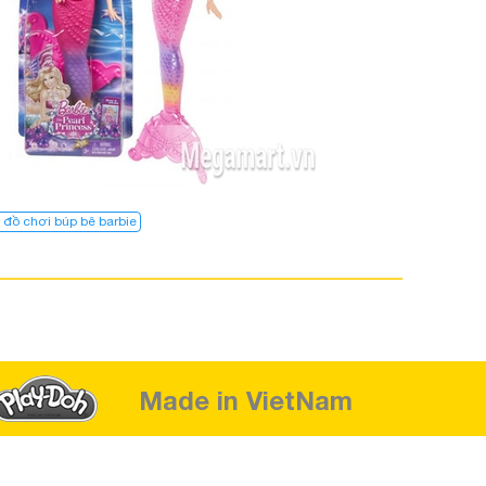
 đồ chơi búp bê barbie
Made in VietNam