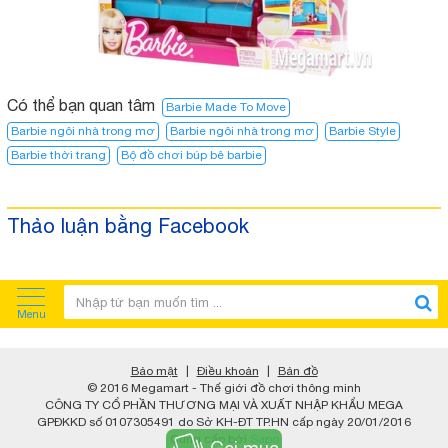
Có thể bạn quan tâm
Barbie Made To Move
Barbie ngôi nhà trong mơ
Barbie ngôi nhà trong mơ​
Barbie Style
Barbie thời trang
Bộ đồ chơi búp bê barbie
Thảo luận bằng Facebook
Menu
Bảo mật
|
Điều khoản
|
Bản đồ
© 2016 Megamart - Thế giới đồ chơi thông minh
CÔNG TY CỔ PHẦN THƯƠNG MẠI VÀ XUẤT NHẬP KHẨU MEGA
GPĐKKD số 0107305491 do Sở KH-ĐT TP.HN cấp ngày 20/01/2016
Cung cấp bởi
Sapo