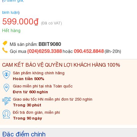
(
0 đánh giá,
bình luận
)
599.000₫
(Đã có VAT)
Hết hàng
BBIT9080
Mã sản phẩm:
(024)6259.3388
090.452.8848
Gọi mua
hoặc
(8h-20h)
CAM KẾT BẢO VỆ QUYỀN LỢI KHÁCH HÀNG 100%
Sản phẩm không
chính hãng
Hoàn tiền 500%
Giao miễn phí tại
nhà Toàn quốc
Đơn từ 600 nghìn
Giao siêu tốc HN miễn
phí đơn từ 250 nghìn
Trong 30 phút
Đổi trả đơn
giản, miễn phí
Trong 90 ngày
Đặc điểm chính