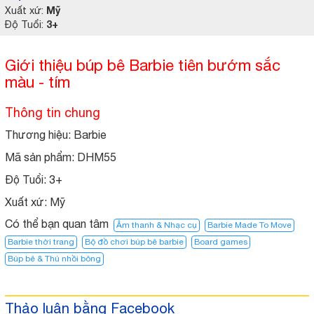
Mỹ
Xuất xứ:
3+
Độ Tuổi:
Giới thiệu búp bê Barbie tiên bướm sắc
màu - tím
Thông tin chung
Thương hiệu: Barbie
Mã sản phẩm: DHM55
Độ Tuổi:
3+
Xuất xứ:
Mỹ
Có thể bạn quan tâm
Âm thanh & Nhạc cụ
Barbie Made To Move
Barbie thời trang
Bộ đồ chơi búp bê barbie
Board games
Búp bê & Thú nhồi bông
Thảo luận bằng Facebook