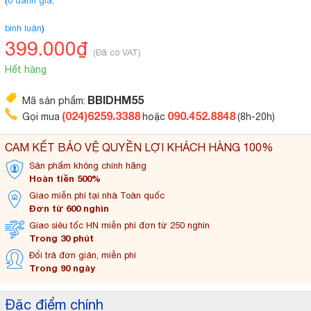
(
0 đánh giá,
bình luận
)
399.000₫
(Đã có VAT)
Hết hàng
BBIDHM55
Mã sản phẩm:
(024)6259.3388
090.452.8848
Gọi mua
hoặc
(8h-20h)
CAM KẾT BẢO VỆ QUYỀN LỢI KHÁCH HÀNG 100%
Sản phẩm không
chính hãng
Hoàn tiền 500%
Giao miễn phí tại
nhà Toàn quốc
Đơn từ 600 nghìn
Giao siêu tốc HN miễn
phí đơn từ 250 nghìn
Trong 30 phút
Đổi trả đơn
giản, miễn phí
Trong 90 ngày
Đặc điểm chính