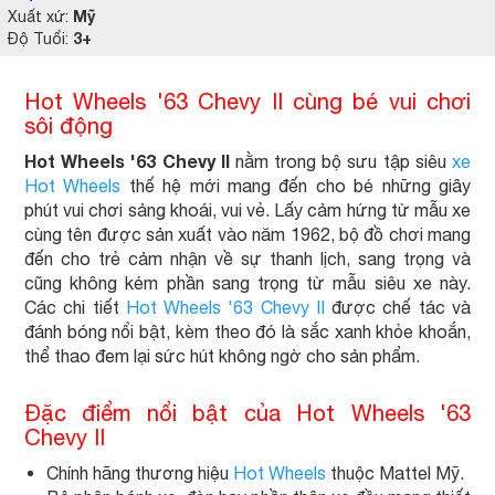
Mỹ
Xuất xứ:
3+
Độ Tuổi:
Hot Wheels '63 Chevy II cùng bé vui chơi
sôi động
Hot Wheels '63 Chevy II
nằm trong bộ sưu tập siêu
xe
Hot Wheels
thế hệ mới mang đến cho bé những giây
phút vui chơi sảng khoái, vui vẻ. Lấy cảm hứng từ mẫu xe
cùng tên được sản xuất vào năm 1962, bộ đồ chơi mang
đến cho trẻ cảm nhận về sự thanh lịch, sang trọng và
cũng không kém phần sang trọng từ mẫu siêu xe này.
Các chi tiết
Hot Wheels '63 Chevy II
được chế tác và
đánh bóng nổi bật, kèm theo đó là sắc xanh khỏe khoắn,
thể thao đem lại sức hút không ngờ cho sản phẩm.
Đặc điểm nổi bật của Hot Wheels '63
Chevy II
Chính hãng thương hiệu
Hot Wheels
thuộc Mattel Mỹ.