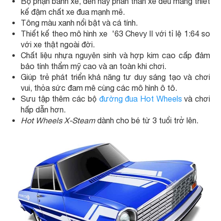
Bộ phận bánh xe, đèn hay phần thân xe đều mang thiết
kế đậm chất xe đua mạnh mẽ.
Tông màu xanh nổi bật và cá tính.
Thiết kế theo mô hình xe '63 Chevy II với tỉ lệ 1:64 so
với xe thật ngoài đời.
Chất liệu nhựa nguyên sinh và hợp kim cao cấp đảm
bảo tính thẩm mỹ cao và an toàn khi chơi.
Giúp trẻ phát triển khả năng tư duy sáng tạo và chơi
vui, thỏa sức đam mê cùng các mô hình ô tô.
Sưu tập thêm các bộ
đường đua Hot Wheels
và chơi
hấp dẫn hơn.
Hot Wheels X-Steam
dành cho bé từ 3 tuổi trở lên.