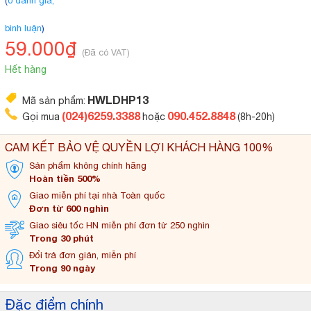
(
0 đánh giá,
bình luận
)
59.000₫
(Đã có VAT)
Hết hàng
HWLDHP13
Mã sản phẩm:
(024)6259.3388
090.452.8848
Gọi mua
hoặc
(8h-20h)
CAM KẾT BẢO VỆ QUYỀN LỢI KHÁCH HÀNG 100%
Sản phẩm không
chính hãng
Hoàn tiền 500%
Giao miễn phí tại
nhà Toàn quốc
Đơn từ 600 nghìn
Giao siêu tốc HN miễn
phí đơn từ 250 nghìn
Trong 30 phút
Đổi trả đơn
giản, miễn phí
Trong 90 ngày
Đặc điểm chính