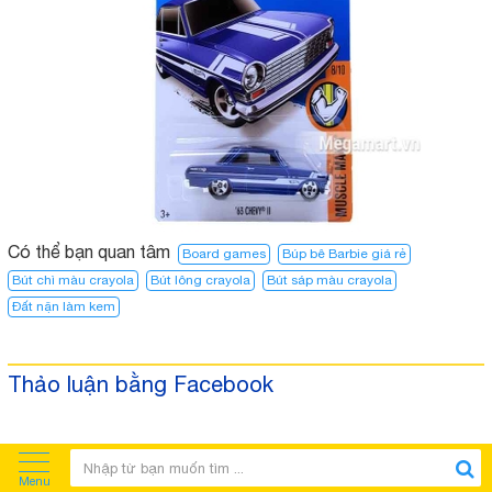
Có thể bạn quan tâm
Board games
Búp bê Barbie giá rẻ
Bút chì màu crayola
Bút lông crayola
Bút sáp màu crayola
Đất nặn làm kem
Thảo luận bằng Facebook
Menu