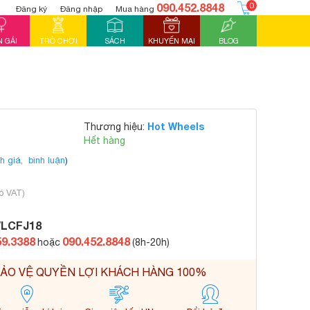
090.452.8848
0
Đăng ký
Đăng nhập
Mua hàng
 GÁI
TRÒ CHƠI
SÁCH
KHUYẾN MẠI
BLOG
Hot Wheels
Thương hiệu:
Hết hàng
h giá,
bình luận
)
ó VAT)
LCFJ18
59.3388
090.452.8848
hoặc
(8h-20h)
ẢO VỆ QUYỀN LỢI KHÁCH HÀNG 100%