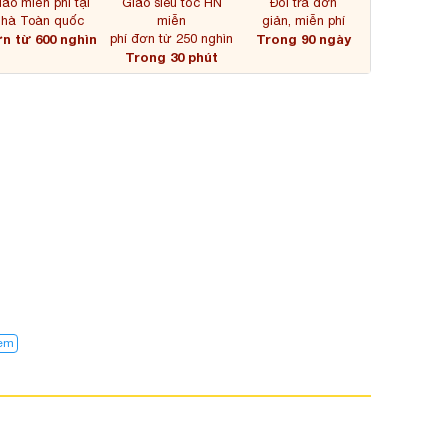
iao miễn phí tại
Giao siêu tốc HN
Đổi trả đơn
nhà Toàn quốc
miễn
giản, miễn phí
n từ 600 nghìn
phí đơn từ 250 nghìn
Trong 90 ngày
Trong 30 phút
kem