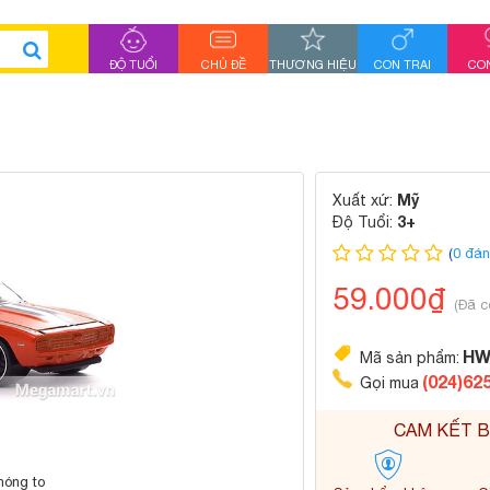
ĐỘ TUỔI
CHỦ ĐỀ
THƯƠNG HIỆU
CON TRAI
CON
Mỹ
Xuất xứ:
3+
Độ Tuổi:
(
0 đán
59.000₫
(Đã c
HW
Mã sản phẩm:
(024)62
Gọi mua
CAM KẾT B
hóng to