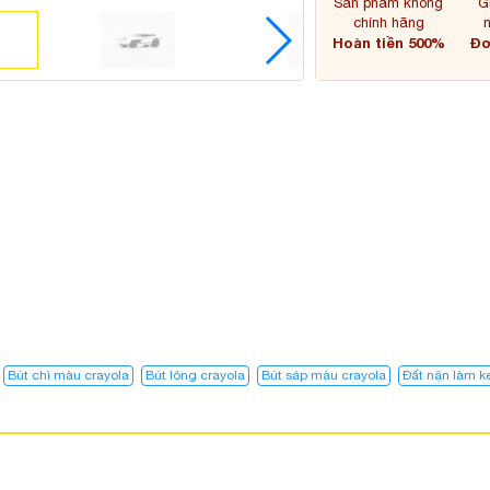
Sản phẩm không
G
chính hãng
Hoàn tiền 500%
Đơ
Bút chì màu crayola
Bút lông crayola
Bút sáp màu crayola
Đất nặn làm 