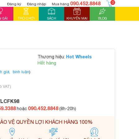
090.452.8848
0
Đăng ký
Đăng nhập
Mua hàng
 GÁI
TRÒ CHƠI
SÁCH
KHUYẾN MẠI
BLOG
Hot Wheels
Thương hiệu:
Hết hàng
h giá,
bình luận
)
ó VAT)
LCFK98
59.3388
090.452.8848
hoặc
(8h-20h)
ẢO VỆ QUYỀN LỢI KHÁCH HÀNG 100%