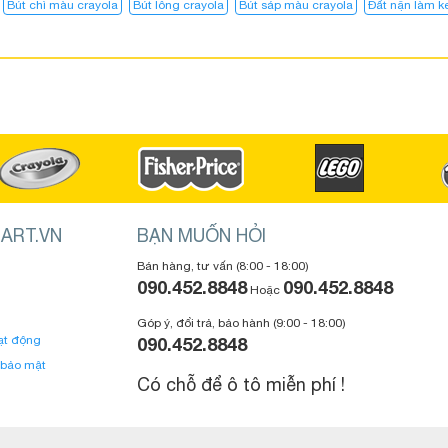
Bút chì màu crayola
Bút lông crayola
Bút sáp màu crayola
Đất nặn làm 
ART.VN
BẠN MUỐN HỎI
Bán hàng, tư vấn (8:00 - 18:00)
090.452.8848
090.452.8848
Hoặc
Góp ý, đổi trả, bảo hành (9:00 - 18:00)
ạt động
090.452.8848
 bảo mật
Có chỗ để ô tô miễn phí !