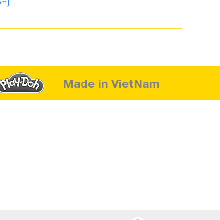
kem
Made in VietNam