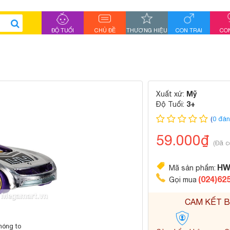
ĐỘ TUỔI
CHỦ ĐỀ
THƯƠNG HIỆU
CON TRAI
CON
Mỹ
Xuất xứ:
3+
Độ Tuổi:
(
0 đán
59.000₫
(Đã c
HW
Mã sản phẩm:
(024)62
Gọi mua
CAM KẾT B
hóng to