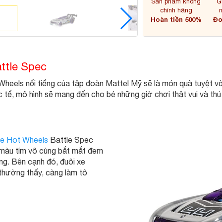
Sản phẩm không
G
chính hãng
Hoàn tiền 500%
Đơ
attle Spec
eels nổi tiếng của tập đoàn Mattel Mỹ sẽ là món quà tuyệt vời 
 tế, mô hình sẽ mang đến cho bé những giờ chơi thật vui và thú 
xe Hot Wheels
Battle Spec
í màu tím vô cùng bắt mắt đem
ng. Bên cạnh đó, đuôi xe
 thường thấy, càng làm tô