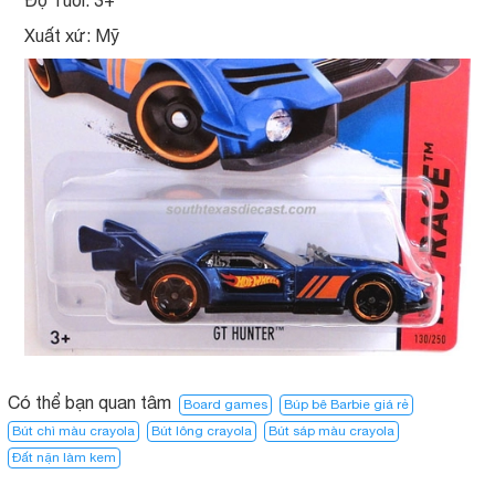
Độ Tuổi: 3+
Xuất xứ: Mỹ
Có thể bạn quan tâm
Board games
Búp bê Barbie giá rẻ
Bút chì màu crayola
Bút lông crayola
Bút sáp màu crayola
Đất nặn làm kem