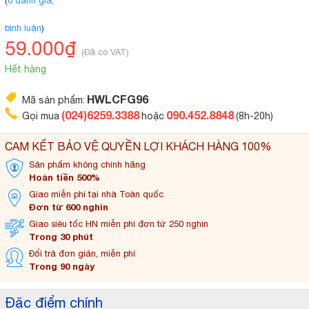
(
0 đánh giá,
bình luận
)
59.000₫
(Đã có VAT)
Hết hàng
HWLCFG96
Mã sản phẩm:
(024)6259.3388
090.452.8848
Gọi mua
hoặc
(8h-20h)
CAM KẾT BẢO VỆ QUYỀN LỢI KHÁCH HÀNG 100%
Sản phẩm không
chính hãng
Hoàn tiền 500%
Giao miễn phí tại
nhà Toàn quốc
Đơn từ 600 nghìn
Giao siêu tốc HN miễn
phí đơn từ 250 nghìn
Trong 30 phút
Đổi trả đơn
giản, miễn phí
Trong 90 ngày
Đặc điểm chính