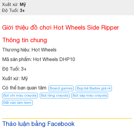
Mỹ
Xuất xứ:
3+
Độ Tuổi:
Giới thiệu đồ chơi Hot Wheels Side Ripper
Thông tin chung
Thương hiệu: Hot Wheels
Mã sản phẩm: Hot Wheels DHP10
Độ Tuổi:
3+
Xuất xứ:
Mỹ
Có thể bạn quan tâm
Board games
Búp bê Barbie giá rẻ
Bút chì màu crayola
Bút lông crayola
Bút sáp màu crayola
Đất nặn làm kem
Thảo luận bằng Facebook