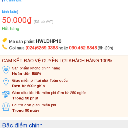
(
1 đánh giá,
bình luận
)
50.000₫
(Đã có VAT)
Hết hàng
HWLDHP10
Mã sản phẩm:
(024)6259.3388
090.452.8848
Gọi mua
hoặc
(8h-20h)
CAM KẾT BẢO VỆ QUYỀN LỢI KHÁCH HÀNG 100%
Sản phẩm không
chính hãng
Hoàn tiền 500%
Giao miễn phí tại
nhà Toàn quốc
Đơn từ 600 nghìn
Giao siêu tốc HN miễn
phí đơn từ 250 nghìn
Trong 30 phút
Đổi trả đơn
giản, miễn phí
Trong 90 ngày
Đặc điểm chính