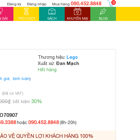
090.452.8848
0
Đăng ký
Đăng nhập
Mua hàng
 GÁI
TRÒ CHƠI
SÁCH
KHUYẾN MẠI
BLOG
Lego
Thương hiệu:
Đan Mạch
Xuất xứ:
Hết hàng
h giá,
bình luận
)
₫
(Đã có VAT)
.000₫
30%
, tiết kiệm
O70907
59.3388
090.452.8848
hoặc
(8h-20h)
ẢO VỆ QUYỀN LỢI KHÁCH HÀNG 100%