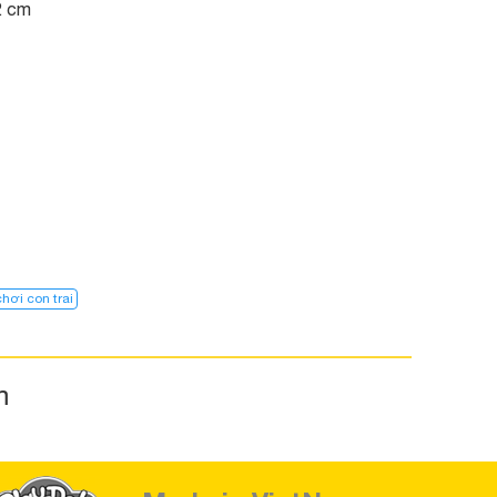
2 cm
hơi con trai
m