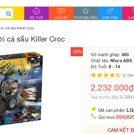
ĐỘ TUỔI
CHỦ ĐỀ
THƯƠNG HIỆU
CON TRAI
CON
i cá sấu Killer Croc
 cá sấu Killer Croc
-30%
460
Số mảnh ghép:
Nhựa ABS
Chất liệu:
8 - 14
Độ Tuổi:
(
2 đán
2.232.000
3.189
Giá trước đây
LG
Mã sản phẩm:
(024)62
Gọi mua
CAM KẾT B