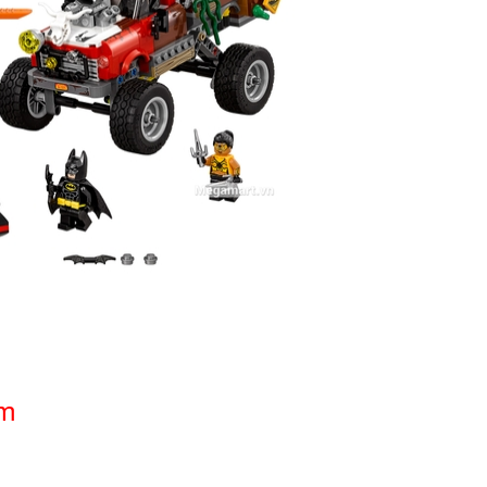
ẩm
07