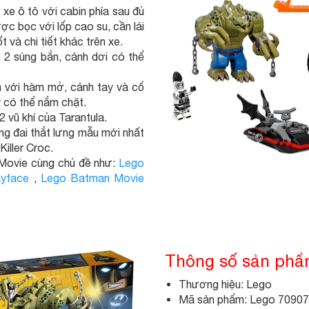
 xe ô tô với cabin phía sau đủ
ợc bọc với lốp cao su, cần lái
t và chi tiết khác trên xe.
2 súng bắn, cánh dơi có thể
n với hàm mở, cánh tay và cổ
y có thể nắm chặt.
 vũ khí của Tarantula.
ng đai thắt lưng mẫu mới nhất
iller Croc.
Movie cùng chủ đề như:
Lego
ayface
,
Lego Batman Movie
Thông số sản ph
Thương hiệu: Lego
Mã sản phẩm: Lego 709