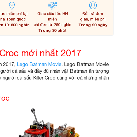
iao miễn phí tại
Giao siêu tốc HN
Đổi trả đơn
nhà Toàn quốc
miễn
giản, miễn phí
n từ 600 nghìn
phí đơn từ 250 nghìn
Trong 90 ngày
Trong 30 phút
 Croc mới nhất 2017
ăm 2017,
Lego Batman Movie
. Lego Batman Movie
h người cá sấu và đầy đủ nhân vật Batman ấn tượng
 người cá sấu Killer Croc cùng với cả những nhân
roc