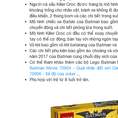
Người cá sấu Killer Croc được trang bị mô hình
khoảng trống cho nhân vật, bánh xe khổng lồ đư
điều khiển, 2 thùng bom và các chi tiết trong suố
Mô hình chiếc xe Batski của Batman bao gồm 
chuyển động và chi tiết phóng lửa trong suốt.
Mô hình Killer Croc có đầu có thể xoay chuyể
tay có thể cử động, bàn tay với những ngón ta
Vũ khí bao gồm vũ khí batarang của Batman và 2
Các chi tiết phụ kiện bao gồm áo choàng và vò
năm 2017 của Batman cùng chuỗi dây xích của K
Có thể tham khảo thêm các bộ Lego Batman 
Batman Movie 70904 - Quái nhân đất sét Cl
70906 - Xế độ của Joker
...
Phù hợp với trẻ từ 8 tuổi trở lên.