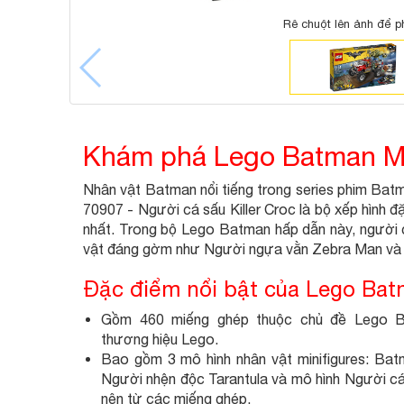
Rê chuột lên ảnh để p
Khám phá Lego Batman Mov
Nhân vật Batman nổi tiếng trong series phim Bat
70907 - Người cá sấu Killer Croc là bộ xếp hình 
nhất. Trong bộ Lego Batman hấp dẫn này, người c
vật đáng gờm như Người ngựa vằn Zebra Man và 
Đặc điểm nổi bật của Lego Batm
Gồm 460 miếng ghép thuộc chủ đề Lego B
thương hiệu Lego.
Bao gồm 3 mô hình nhân vật minifigures: Ba
Người nhện độc Tarantula và mô hình Người cá 
nên từ các miếng ghép.