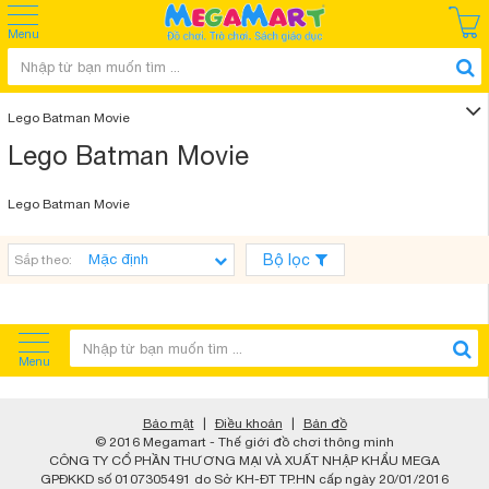
Menu
Lego Batman Movie
Lego Batman Movie
Lego Batman Movie
Bộ lọc
Sắp theo:
Menu
Bảo mật
|
Điều khoản
|
Bản đồ
© 2016 Megamart - Thế giới đồ chơi thông minh
CÔNG TY CỔ PHẦN THƯƠNG MẠI VÀ XUẤT NHẬP KHẨU MEGA
GPĐKKD số 0107305491 do Sở KH-ĐT TP.HN cấp ngày 20/01/2016