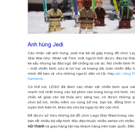
Anh hùng Jedi
Các nhân vật anh hùng Jedi mà bé sẽ gặp trong đồ chơi Le
Star War như: Nhân vật Finn: một người lính được đào tại thà
kẻ xấu nhưng lại đào ngũ để chống lại cái ác. Nữ chiến binh R
- một chiến binh cực kì lợi hại và hoang dã, luôn chiến đấu h
mình để bảo vệ cho những người dân vô tội. Hay
phi công P
Dameron
.
Có thể nói, LEGO đã đem các nhân vật chiến binh quả cả
mạnh mẽ nhất trong các bộ phim vào trong từng mô hình, ch
chắn sẽ giúp các bé thỏa sức sáng tạo, có được những g
chơi bổ ích, nhiều niềm vui cùng bố mẹ, bạn bè, đồng thời r
luyện tính kiên trì, khéo léo cho bé ngay từ khi còn nhỏ.
Để được sở hữu những bộ đồ chơi Lego Star Wars trong các s
bán rất nhiều bộ xếp hình độc đáo thuộc nhiều series với nhiều
nội thành
và giao hàng tận tay khách hàng trên toàn quốc. Đến