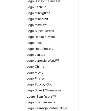
Lego Disney™ Princess
Lego Technic
Lego Minifigures
Lego Minecraft
Lego Mixels™
Lego Super Heroes
Lego Bricks & More
Lego Elves
Lego Hero Factory
Lego Juniors
Lego Jurassic World™
Lego Chima
Lego Movie
Lego Pirates
Lego Scooby-Doo
Lego Speed Champions
Lego Star Wars™
Lego The Simpsons
Lego Teenage Mutant Ninja