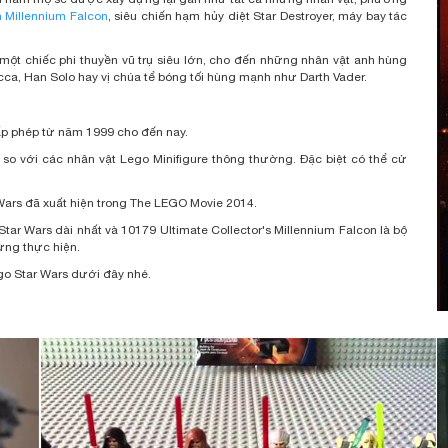
n Millennium Falcon
, siêu chiến hạm hủy diệt Star Destroyer, máy bay tác
t chiếc phi thuyền vũ trụ siêu lớn, cho đến những nhân vật anh hùng
ca, Han Solo hay vị chúa tể bóng tối hùng mạnh như Darth Vader.
ấp phép từ năm 1999 cho đến nay.
so với các nhân vật Lego Minifigure thông thường. Đặc biệt có thể cử
Wars đã xuất hiện trong The LEGO Movie 2014.
tar Wars dài nhất và 10179 Ultimate Collector's Millennium Falcon là bộ
ừng thực hiện.
go Star Wars dưới đây nhé.