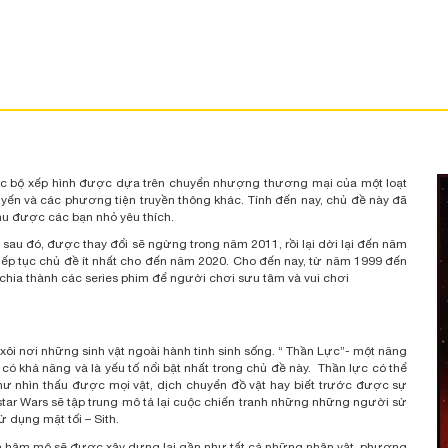
ác bộ xếp hình được dựa trên chuyển nhượng thương mại của một loạt
tuyến và các phương tiện truyền thông khác. Tính đến nay, chủ đề này đã
phu được các bạn nhỏ yêu thích.
sau đó, được thay đổi sẽ ngừng trong năm 2011, rồi lại dời lại đến năm
ếp tục chủ đề ít nhất cho đến năm 2020. Cho đến nay, từ năm 1999 đến
hia thành các series phim để người chơi sưu tâm và vui chơi
xôi nơi những sinh vật ngoài hành tinh sinh sống. “ Thần Lực”- một năng
 khả năng và là yếu tố nổi bật nhất trong chủ đề này. Thần lực có thể
 nhìn thấu được mọi vật, dịch chuyển đồ vật hay biết trước được sự
star Wars sẽ tập trung mô tả lại cuộc chiến tranh những những người sử
 dụng mặt tối – Sith.
n hâm mộ sẽ được xây dựng lại gần như tất cả những nhân vật, phương