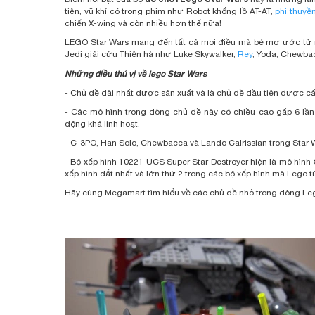
tiện, vũ khí có trong phim như Robot khổng lồ AT-AT,
phi thuyề
chiến X-wing và còn nhiều hơn thế nữa!
LEGO Star Wars mang đến tất cả mọi điều mà bé mơ ước từ mộ
Jedi giải cứu Thiên hà như Luke Skywalker,
Rey
, Yoda, Chewbac
Những điều thú vị về lego Star Wars
- Chủ đề dài nhất được sản xuất và là chủ đề đầu tiên được c
- Các mô hình trong dòng chủ đề này có chiều cao gấp 6 lần 
động khá linh hoạt.
- C-3PO, Han Solo, Chewbacca và Lando Calrissian trong Star 
- Bộ xếp hình 10221 UCS Super Star Destroyer hiện là mô hình S
xếp hình đắt nhất và lớn thứ 2 trong các bộ xếp hình mà Lego t
Hãy cùng Megamart tìm hiểu về các chủ đề nhỏ trong dòng Le