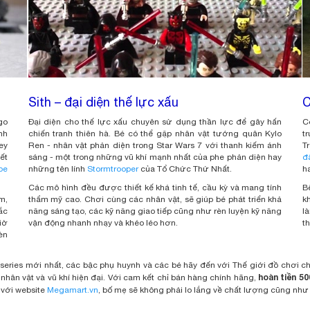
Sith – đại diện thế lực xấu
C
go
Đại diện cho thế lực xấu chuyên sử dụng thần lực để gây hấn
C
nh
chiến tranh thiên hà. Bé có thể gặp nhân vật tướng quân Kylo
t
ey
Ren - nhân vật phản diện trong Star Wars 7 với thanh kiếm ánh
T
ết
sáng - một trong những vũ khí mạnh nhất của phe phản diện hay
đ
oe
những tên lính
Stormtrooper
của Tổ Chức Thứ Nhất.
h
Các mô hình đều được thiết kế khá tinh tế, cầu kỳ và mang tính
B
m,
thẩm mỹ cao. Chơi cùng các nhân vật, sẽ giúp bé phát triển khả
k
ắc
năng sáng tạo, các kỹ năng giao tiếp cũng như rèn luyện kỹ năng
l
iờ
vận động nhanh nhạy và khéo léo hơn.
t
èn
eries mới nhất, các bậc phụ huynh và các bé hãy đến với Thế giới đồ chơi 
hoàn tiền 5
 nhân vật và vũ khí hiện đại. Với cam kết chỉ bán hàng chính hãng,
 với website
Megamart.vn
, bố mẹ sẽ không phải lo lắng về chất lượng cũng như