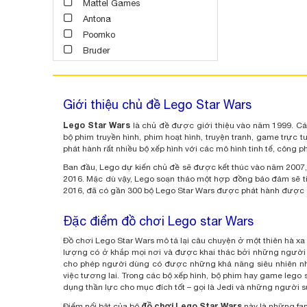
Mattel Games
Antona
Poomko
Bruder
Giới thiệu chủ đề Lego Star Wars
Lego Star Wars
là chủ đề được giới thiệu vào năm 1999. C
bộ phim truyền hình, phim hoạt hình, truyện tranh, game trực 
phát hành rất nhiều bộ xếp hình với các mô hình tinh tế, công 
Ban đầu, Lego dự kiến chủ đề sẽ được kết thúc vào năm 2007, 
2016. Mặc dù vậy, Lego soạn thảo một hợp đồng bảo đảm sẽ ti
2016, đã có gần 300 bộ Lego Star Wars được phát hành được c
Đặc điểm đồ chơi Lego star Wars
Đồ chơi Lego Star Wars mô tả lại câu chuyện ở một thiên hà xa 
lượng có ở khắp mọi nơi và được khai thác bởi những người có
cho phép người dùng có được những khả năng siêu nhiên như
việc tương lai. Trong các bộ xếp hình, bộ phim hay game lego 
dụng thần lực cho mục đích tốt – gọi là Jedi và những người sử
đồ chơi Lego Star Wars
Điểm nổi bật của bộ
này là những fa