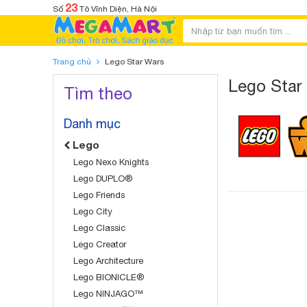
23
Số
Tô Vĩnh Diện, Hà Nội
Trang chủ
Lego Star Wars
Lego Star
Tìm theo
Danh mục
Lego
Lego Nexo Knights
Lego DUPLO®
Lego Friends
Lego City
Lego Classic
Lego Creator
Lego Architecture
Lego BIONICLE®
Lego NINJAGO™