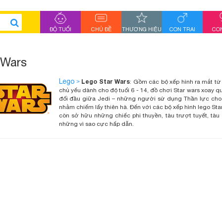
ĐỘ TUỔI
CHỦ ĐỀ
THƯƠNG HIỆU
CON TRAI
CON
 Wars
Lego
Lego Star Wars
>
: Gồm các bộ xếp hình ra mắt từ
chủ yếu dành cho độ tuổi 6 - 14, đồ chơi Star wars xoay 
đối đầu giữa Jedi – những người sử dụng Thần lực cho 
nhằm chiếm lấy thiên hà. Đến với các bộ xếp hình lego S
còn sở hữu những chiếc phi thuyền, tàu trượt tuyết, t
những vì sao cực hấp dẫn.