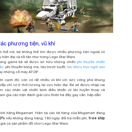
ác phương tiện, vũ khí
ó thể nói, bé không thể tìm được nhiều phương tiện ngoài vũ
rụ hiện đại và tối tân như trong Lego Star Wars.
rong game bé sẽ được sở hữu những chiếc
phi thuyền chiến
ấu
, phi thuyền bóng ma, tàu trượt tuyết,
tàu khưu trục ngôi sao
ay những cỗ máy AT-DP…
ên cạnh đó, còn có rất nhiều vũ khí với sức công phá khủng
hiếp chỉ có ở thời tương lai cực hiện đại. Bé sẽ được nhập vai
àm các nhân vật chiến binh điều khiển vũ khí huyền thoại và
ham gia các trận đánh giải cứu thiên hà đầy gay cấn, hấp dẫn.
chính hãng Megamart. Hiện tại các kệ hàng của Megamart đang
00%
free ship
nếu không đúng hãng, 180 ngày đổi trả miễn phí,
 giá cả sản phẩm đồ chơi Lego Star Wars.