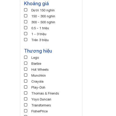
Khoảng giá
Dưới 150 nghìn
150 - 300 nghìn
300 - 500 nghìn
0.5 - 1 triệu
1 - 3 triệu
Trên 3 triệu
Thương hiệu
Lego
Barbie
Hot Wheels
Munchkin
Crayola
Play-Doh
Thomas & Friends
Yoyo Duncan
Transformers
FisherPrice