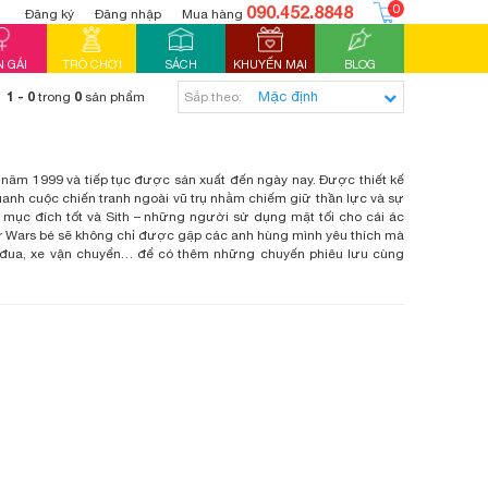
090.452.8848
0
Đăng ký
Đăng nhập
Mua hàng
 GÁI
TRÒ CHƠI
SÁCH
KHUYẾN MẠI
BLOG
1 - 0
0
trong
sản phẩm
Sắp theo:
 năm 1999 và tiếp tục được sản xuất đến ngày nay. Được thiết kế
quanh cuộc chiến tranh ngoài vũ trụ nhằm chiếm giữ thần lực và sự
mục đích tốt và Sith – những người sử dụng mặt tối cho cái ác
tar Wars bé sẽ không chỉ được gặp các anh hùng mình yêu thích mà
àu đua, xe vận chuyển… để có thêm những chuyến phiêu lưu cùng