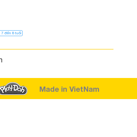
 7 đến 8 tuổi
m
Made in VietNam