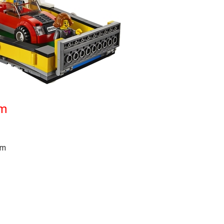
ẩm
cm