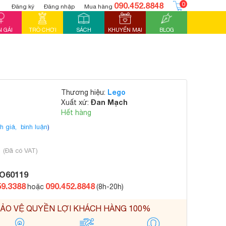
090.452.8848
0
Đăng ký
Đăng nhập
Mua hàng
 GÁI
TRÒ CHƠI
SÁCH
KHUYẾN MẠI
BLOG
Lego
Thương hiệu:
Đan Mạch
Xuất xứ:
Hết hàng
h giá,
bình luận
)
₫
(Đã có VAT)
O60119
59.3388
090.452.8848
hoặc
(8h-20h)
ẢO VỆ QUYỀN LỢI KHÁCH HÀNG 100%