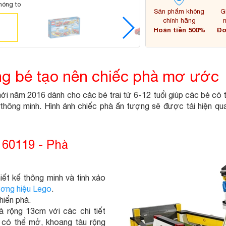
hóng to
Sản phẩm không
G
chính hãng
Hoàn tiền 500%
Đơ
ng bé tạo nên chiếc phà mơ ước
́i năm 2016 dành cho các bé trai từ 6-12 tuổi giúp các bé có th
hông minh. Hình ảnh chiếc phà ấn tượng sẽ được tái hiện qua
 60119 - Phà
t kế thông minh và tinh xảo
ơng hiệu Lego
.
iển phà.
 rộng 13cm với các chi tiết
ó thể mở, khoang tàu rộng