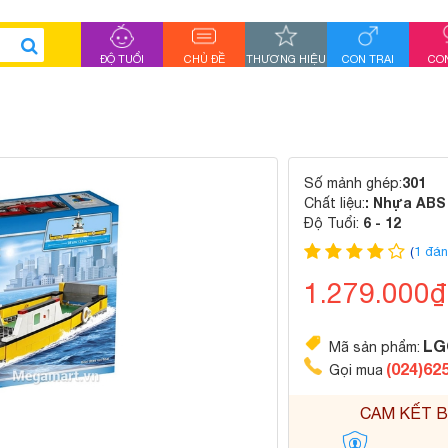
ĐỘ TUỔI
CHỦ ĐỀ
THƯƠNG HIỆU
CON TRAI
CON
301
Số mảnh ghép:
: Nhựa ABS
Chất liệu:
6 - 12
Độ Tuổi:
(
1 đán
1.279.000
LG
Mã sản phẩm:
(024)62
Gọi mua
CAM KẾT B