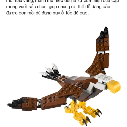
mỏ màu vàng, mạnh mẽ, tiếp đến là sự xuất hiện của cặp
móng vuốt sắc nhọn, giúp chúng có thể dễ dàng cắp
được con mồi dù đang bay ở tốc độ cao.