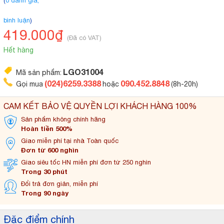
(
0 đánh giá,
bình luận
)
419.000₫
(Đã có VAT)
Hết hàng
LGO31004
Mã sản phẩm:
(024)6259.3388
090.452.8848
Gọi mua
hoặc
(8h-20h)
CAM KẾT BẢO VỆ QUYỀN LỢI KHÁCH HÀNG 100%
Sản phẩm không
chính hãng
Hoàn tiền 500%
Giao miễn phí tại
nhà Toàn quốc
Đơn từ 600 nghìn
Giao siêu tốc HN miễn
phí đơn từ 250 nghìn
Trong 30 phút
Đổi trả đơn
giản, miễn phí
Trong 90 ngày
Đặc điểm chính