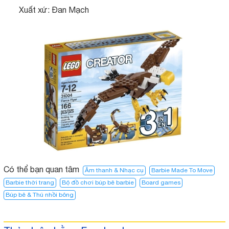
Xuất xứ: Đan Mạch
Có thể bạn quan tâm
Âm thanh & Nhạc cụ
Barbie Made To Move
Barbie thời trang
Bộ đồ chơi búp bê barbie
Board games
Búp bê & Thú nhồi bông