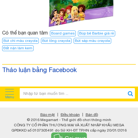
Có thể bạn quan tâm
Board games
Búp bê Barbie giá rẻ
Bút chì màu crayola
Bút lông crayola
Bút sáp màu crayola
Đất nặn làm kem
Thảo luận bằng Facebook
Menu
Bảo mật
|
Điều khoản
|
Bản đồ
© 2016 Megamart - Thế giới đồ chơi thông minh
CÔNG TY CỔ PHẦN THƯƠNG MẠI VÀ XUẤT NHẬP KHẨU MEGA
GPĐKKD số 0107305491 do Sở KH-ĐT TP.HN cấp ngày 20/01/2016
Cung cấp bởi
Sapo