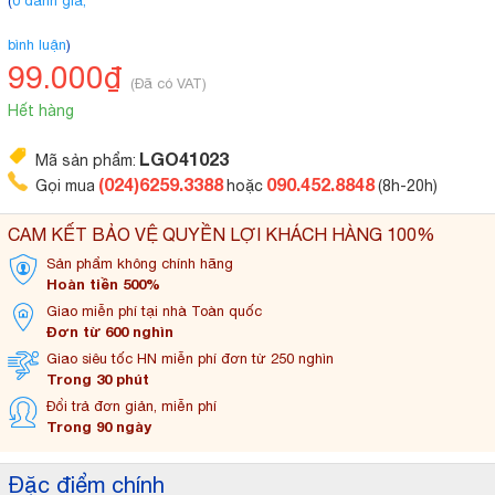
(
0 đánh giá,
bình luận
)
99.000₫
(Đã có VAT)
Hết hàng
LGO41023
Mã sản phẩm:
(024)6259.3388
090.452.8848
Gọi mua
hoặc
(8h-20h)
CAM KẾT BẢO VỆ QUYỀN LỢI KHÁCH HÀNG 100%
Sản phẩm không
chính hãng
Hoàn tiền 500%
Giao miễn phí tại
nhà Toàn quốc
Đơn từ 600 nghìn
Giao siêu tốc HN miễn
phí đơn từ 250 nghìn
Trong 30 phút
Đổi trả đơn
giản, miễn phí
Trong 90 ngày
Đặc điểm chính