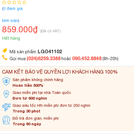
(
0 đánh giá,
bình luận
)
859.000₫
(Đã có VAT)
Hết hàng
LGO41102
Mã sản phẩm:
(024)6259.3388
090.452.8848
Gọi mua
hoặc
(8h-20h)
CAM KẾT BẢO VỆ QUYỀN LỢI KHÁCH HÀNG 100%
Sản phẩm không
chính hãng
Hoàn tiền 500%
Giao miễn phí tại
nhà Toàn quốc
Đơn từ 600 nghìn
Giao siêu tốc HN miễn
phí đơn từ 250 nghìn
Trong 30 phút
Đổi trả đơn
giản, miễn phí
Trong 90 ngày