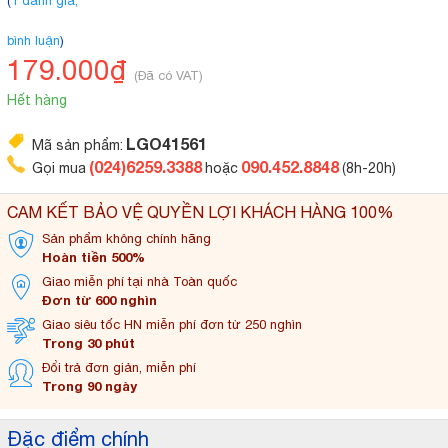
(
1 đánh giá,
bình luận
)
179.000₫
(Đã có VAT)
Hết hàng
LGO41561
Mã sản phẩm:
(024)6259.3388
090.452.8848
Gọi mua
hoặc
(8h-20h)
CAM KẾT BẢO VỆ QUYỀN LỢI KHÁCH HÀNG 100%
Sản phẩm không
chính hãng
Hoàn tiền 500%
Giao miễn phí tại
nhà Toàn quốc
Đơn từ 600 nghìn
Giao siêu tốc HN miễn
phí đơn từ 250 nghìn
Trong 30 phút
Đổi trả đơn
giản, miễn phí
Trong 90 ngày
Đặc điểm chính