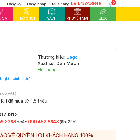
090.452.8848
0
Đăng ký
Đăng nhập
Mua hàng
 GÁI
TRÒ CHƠI
SÁCH
KHUYẾN MẠI
BLOG
Lego
Thương hiệu:
Đan Mạch
Xuất xứ:
Hết hàng
h giá,
bình luận
)
ã có VAT)
KH đã mua từ 1,5 triệu
O70313
59.3388
090.452.8848
hoặc
(8h-20h)
ẢO VỆ QUYỀN LỢI KHÁCH HÀNG 100%