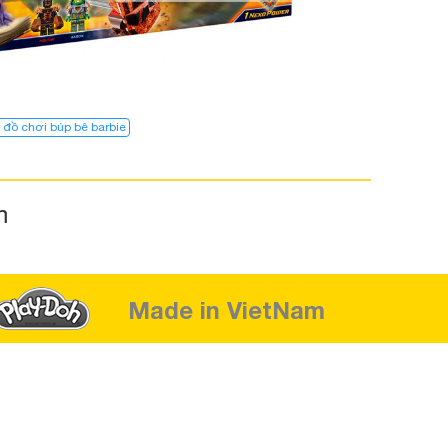
 đồ chơi búp bê barbie
m
Made in VietNam