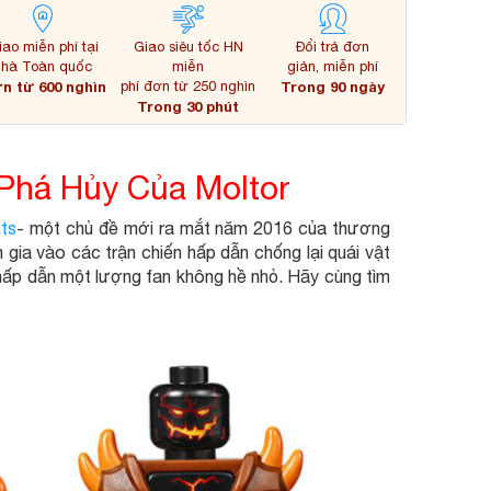
iao miễn phí tại
Giao siêu tốc HN
Đổi trả đơn
nhà Toàn quốc
miễn
giản, miễn phí
n từ 600 nghìn
phí đơn từ 250 nghìn
Trong 90 ngày
Trong 30 phút
 Phá Hủy Của Moltor
ts
- một chủ đề mới ra mắt năm 2016 của thương
ia vào các trận chiến hấp dẫn chống lại quái vật
hấp dẫn một lượng fan không hề nhỏ. Hãy cùng tìm