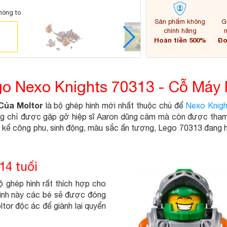
hóng to
Sản phẩm không
G
chính hãng
Hoàn tiền 500%
Đơ
ego Nexo Knights 70313 - Cỗ Máy
Của Moltor
là bộ ghép hình mới nhất thuộc chủ để
Nexo Knigh
ông chỉ được gặp gỡ hiệp sĩ Aaron dũng cảm mà còn được tham g
t kế công phu, sinh động, màu sắc ấn tượng, Lego 70313 đang 
.
14 tuổi
 ghép hình rất thích hợp cho
 hình này các bé sẽ được đóng
ltor độc ác để giành lại quyển