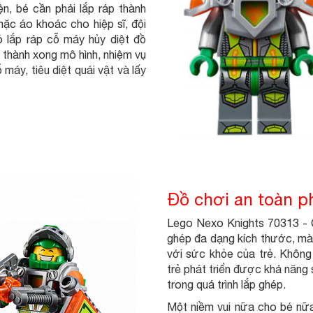
n, bé cần phải lắp ráp thành
ặc áo khoác cho hiệp sĩ, đội
ó lắp ráp cỗ máy hủy diệt đồ
thành xong mô hình, nhiệm vụ
 máy, tiêu diệt quái vật và lấy
?
Đồ chơi an toàn ph
Lego Nexo Knights 70313 - 
ghép đa dạng kích thước, mà
với sức khỏe của trẻ. Không 
trẻ phát triển được khả năng sá
trong quá trình lắp ghép.
Một niềm vui nữa cho bé nữa