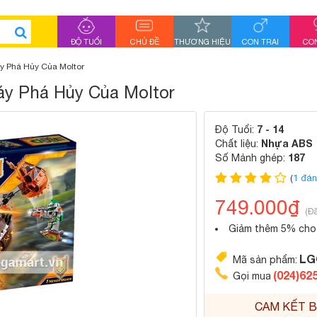
ĐỘ TUỔI
CHỦ ĐỀ
THƯƠNG HIỆU
CON TRAI
CON
y Phá Hủy Của Moltor
áy Phá Hủy Của Moltor
7 - 14
Độ Tuổi:
Nhựa ABS
Chất liệu:
187
Số Mảnh ghép:
(
1 đán
749.000₫
(Đ
Giảm thêm 5% cho 
LG
Mã sản phẩm:
(024)62
Gọi mua
CAM KẾT B