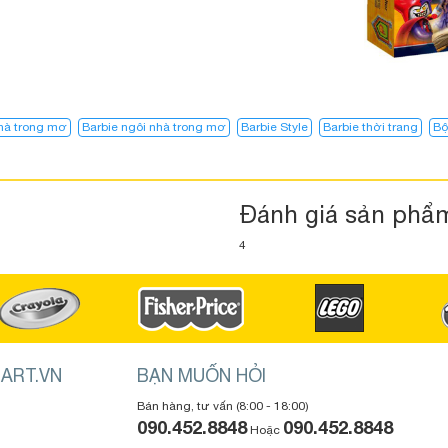
nhà trong mơ
Barbie ngôi nhà trong mơ​
Barbie Style
Barbie thời trang
Bộ
Đánh giá sản phẩ
4
ART.VN
BẠN MUỐN HỎI
Bán hàng, tư vấn (8:00 - 18:00)
090.452.8848
090.452.8848
Hoặc