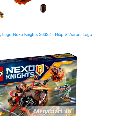
,
Lego Nexo Knights 30332 - Hiệp Sĩ Aaron
,
Lego