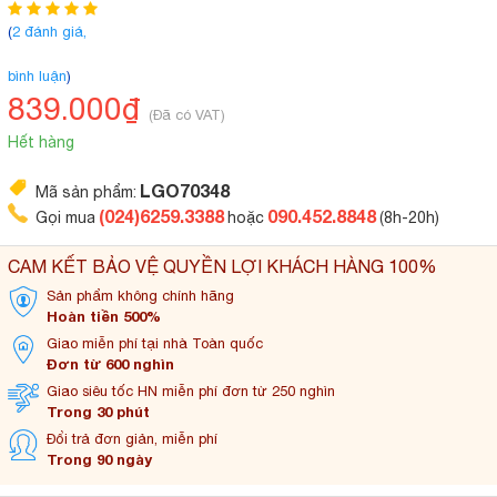
(
2 đánh giá,
bình luận
)
839.000₫
(Đã có VAT)
Hết hàng
LGO70348
Mã sản phẩm:
(024)6259.3388
090.452.8848
Gọi mua
hoặc
(8h-20h)
CAM KẾT BẢO VỆ QUYỀN LỢI KHÁCH HÀNG 100%
Sản phẩm không
chính hãng
Hoàn tiền 500%
Giao miễn phí tại
nhà Toàn quốc
Đơn từ 600 nghìn
Giao siêu tốc HN miễn
phí đơn từ 250 nghìn
Trong 30 phút
Đổi trả đơn
giản, miễn phí
Trong 90 ngày