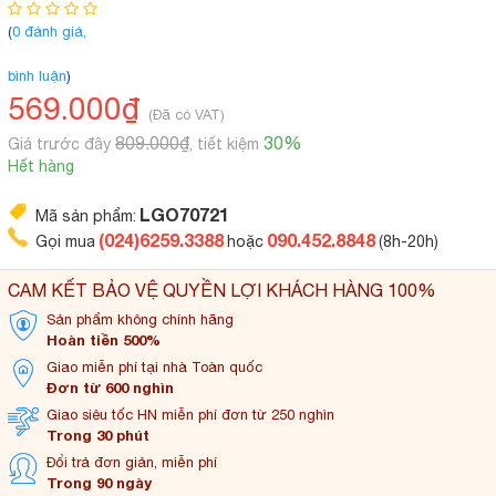
(
0 đánh giá,
bình luận
)
569.000₫
(Đã có VAT)
809.000₫
30%
Giá trước đây
, tiết kiệm
Hết hàng
LGO70721
Mã sản phẩm:
(024)6259.3388
090.452.8848
Gọi mua
hoặc
(8h-20h)
CAM KẾT BẢO VỆ QUYỀN LỢI KHÁCH HÀNG 100%
Sản phẩm không
chính hãng
Hoàn tiền 500%
Giao miễn phí tại
nhà Toàn quốc
Đơn từ 600 nghìn
Giao siêu tốc HN miễn
phí đơn từ 250 nghìn
Trong 30 phút
Đổi trả đơn
giản, miễn phí
Trong 90 ngày