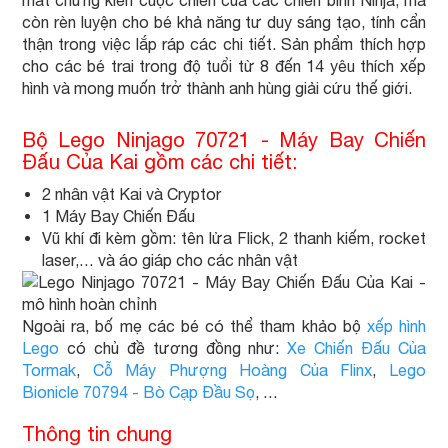
mắt chứng kiến cuộc chiến của các chiến binh Ninja, mà
còn rèn luyện cho bé khả năng tư duy sáng tạo, tính cẩn
thận trong việc lắp ráp các chi tiết. Sản phẩm thích hợp
cho các bé trai trong độ tuổi từ 8 đến 14 yêu thích xếp
hình và mong muốn trở thành anh hùng giải cứu thế giới.
Bộ Lego Ninjago 70721 - Máy Bay Chiến
Đấu Của Kai gồm các chi tiết:
2 nhân vật Kai và Cryptor
1 Máy Bay Chiến Đấu
Vũ khí đi kèm gồm: tên lửa Flick, 2 thanh kiếm, rocket
laser,… và áo giáp cho các nhân vật
Ngoài ra, bố mẹ các bé có thể tham khảo bộ
xếp hình
Lego
có chủ đề tương đồng như:
Xe Chiến Đấu Của
Tormak
,
Cỗ Máy Phượng Hoàng Của Flinx
,
Lego
Bionicle 70794 - Bò Cạp Đầu Sọ
, …
Thông tin chung