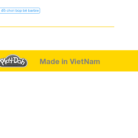
 đồ chơi búp bê barbie
Made in VietNam