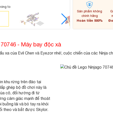
hóng to
Sản phẩm không
G
chính hãng
Hoàn tiền 500%
Đơ
o 70746 - Máy bay độc xà
u xa của Evil Chen và Eyezor nhé!, cuộc chiến của các Ninja chốn
n khu rừng trên đảo tại
lắp ghép bộ đồ chơi này là
ủa cô, đổi hướng đi từ
hững cảm giác mạnh để thoát
 buồng lái và bỏ tay ra khỏi
ổi theo và bắt được Skylor.