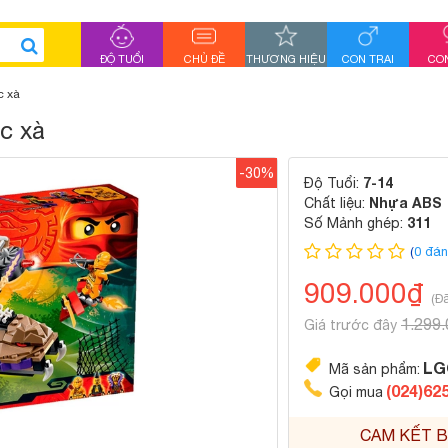
ĐỘ TUỔI
CHỦ ĐỀ
THƯƠNG HIỆU
CON TRAI
CON
c xà
c xà
-30%
7-14
Độ Tuổi:
Nhựa ABS
Chất liệu:
311
Số Mảnh ghép:
(
0 đán
909.000₫
(Đ
1.299
Giá trước đây
LG
Mã sản phẩm:
(024)62
Gọi mua
CAM KẾT B