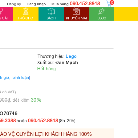
090.452.8848
0
Đăng ký
Đăng nhập
Mua hàng
 GÁI
TRÒ CHƠI
SÁCH
KHUYẾN MẠI
BLOG
Lego
Thương hiệu:
Đan Mạch
Xuất xứ:
Hết hàng
h giá,
bình luận
)
ã có VAT)
.000₫
30%
, tiết kiệm
O70746
59.3388
090.452.8848
hoặc
(8h-20h)
ẢO VỆ QUYỀN LỢI KHÁCH HÀNG 100%