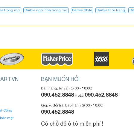
nhà trong mơ
Barbie ngôi nhà trong mơ​
Barbie Style
Barbie thời trang
Bộ
ART.VN
BẠN MUỐN HỎI
Bán hàng, tư vấn (8:00 - 18:00)
090.452.8848
090.452.8848
Hoặc
Góp ý, đổi trả, bảo hành (9:00 - 18:00)
ạt động
090.452.8848
 bảo mật
Có chỗ để ô tô miễn phí !