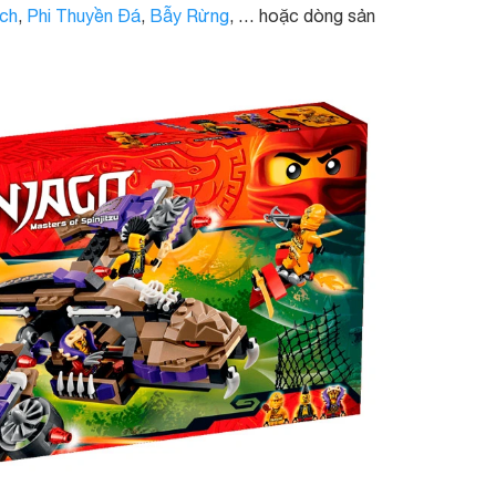
ch
,
Phi Thuyền Đá
,
Bẫy Rừng
, … hoặc dòng sản