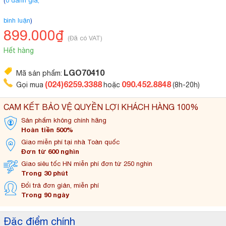
(
0 đánh giá,
bình luận
)
899.000₫
(Đã có VAT)
Hết hàng
LGO70410
Mã sản phẩm:
(024)6259.3388
090.452.8848
Gọi mua
hoặc
(8h-20h)
CAM KẾT BẢO VỆ QUYỀN LỢI KHÁCH HÀNG 100%
Sản phẩm không
chính hãng
Hoàn tiền 500%
Giao miễn phí tại
nhà Toàn quốc
Đơn từ 600 nghìn
Giao siêu tốc HN miễn
phí đơn từ 250 nghìn
Trong 30 phút
Đổi trả đơn
giản, miễn phí
Trong 90 ngày
Đặc điểm chính