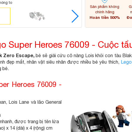
hóng to
Sản phẩm không
G
chính hãng
Hoàn tiền 500%
Đơ
o Super Heroes 76009 - Cuộc tẩu
k Zero Escape,
bé sẽ giải cứu cô nàng Lois khỏi con tàu Bla
nh đẹp mắt, nhân vật siêu nhân được nhiều bé yêu thích,
Lego
g bé.
per Heroes 76009 -
man, Lois Lane và lão General
s
nhanh, được trang bị tên lửa
 x 14 (dài) x 4 (rộng) cm