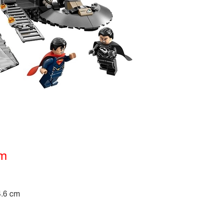
ẩm
4.6 cm