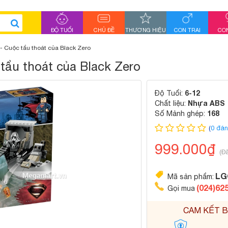
ĐỘ TUỔI
CHỦ ĐỀ
THƯƠNG HIỆU
CON TRAI
CON
 Cuộc tẩu thoát của Black Zero
tẩu thoát của Black Zero
6-12
Độ Tuổi:
Nhựa ABS
Chất liệu:
168
Số Mảnh ghép:
(
0 đán
999.000₫
(Đ
LG
Mã sản phẩm:
(024)62
Gọi mua
CAM KẾT B