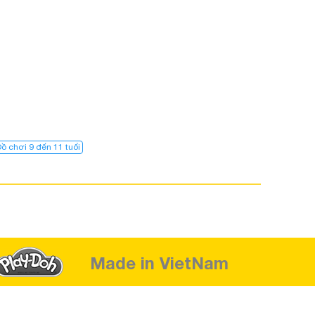
ồ chơi 9 đến 11 tuổi
Made in VietNam