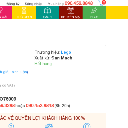
090.452.8848
0
Đăng ký
Đăng nhập
Mua hàng
 GÁI
TRÒ CHƠI
SÁCH
KHUYẾN MẠI
BLOG
Lego
Thương hiệu:
Đan Mạch
Xuất xứ:
Hết hàng
h giá,
bình luận
)
ã có VAT)
O76009
59.3388
090.452.8848
hoặc
(8h-20h)
ẢO VỆ QUYỀN LỢI KHÁCH HÀNG 100%