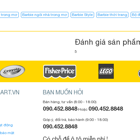
à trong mơ
Barbie ngôi nhà trong mơ​
Barbie Style
Barbie thời trang
Bộ đ
Đánh giá sản phẩ
5
ART.VN
BẠN MUỐN HỎI
Bán hàng, tư vấn (8:00 - 18:00)
090.452.8848
090.452.8848
Hoặc
Góp ý, đổi trả, bảo hành (9:00 - 18:00)
ạt động
090.452.8848
 bảo mật
Có chỗ để ô tô miễn phí !