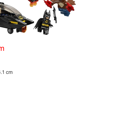
ẩm
6.1 cm