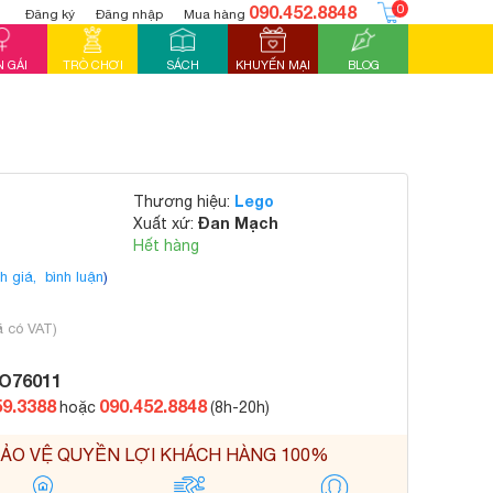
090.452.8848
0
Đăng ký
Đăng nhập
Mua hàng
 GÁI
TRÒ CHƠI
SÁCH
KHUYẾN MẠI
BLOG
Lego
Thương hiệu:
Đan Mạch
Xuất xứ:
Hết hàng
h giá,
bình luận
)
ã có VAT)
O76011
59.3388
090.452.8848
hoặc
(8h-20h)
ẢO VỆ QUYỀN LỢI KHÁCH HÀNG 100%