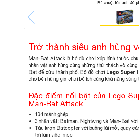
Rê chuột lên ảnh để p
Trở thành siêu anh hùng 
Man-Bat Attack là bộ đồ chơi xếp hình thuộc ch
nhân vật anh hùng cùng những thử thách vô cùng t
Lego Super H
Bat để cứu thành phố. Bộ đồ chơi
cho bé những giờ chơi bổ ích cùng khả năng sáng t
Đặc điểm nổi bật của Lego Su
Man-Bat Attack
184 mảnh ghép
3 nhân vật: Batman, Nightwing và Man-Bat với c
Tàu lượn Batcopter với buồng lái mở, quay cánh
tời làm việc, móc