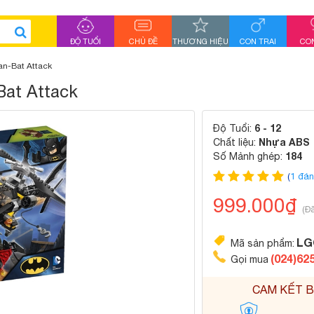
ĐỘ TUỔI
CHỦ ĐỀ
THƯƠNG HIỆU
CON TRAI
CON
an-Bat Attack
Bat Attack
6 - 12
Độ Tuổi:
Nhựa ABS
Chất liệu:
184
Số Mảnh ghép:
(
1 đán
999.000₫
(Đ
LG
Mã sản phẩm:
(024)62
Gọi mua
CAM KẾT B