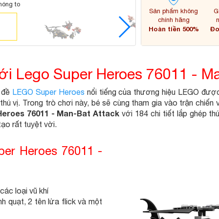
hóng to
Sản phẩm không
G
chính hãng
Hoàn tiền 500%
Đơ
với Lego Super Heroes 76011 - M
ủ đề
LEGO Super Heroes
nổi tiếng của thương hiệu LEGO được r
hú vị. Trong trò chơi này, bé sẽ cùng tham gia vào trận chiến
eroes 76011 - Man-Bat Attack
với 184 chi tiết lắp ghép t
ạo rất tuyệt vời.
per Heroes 76011 -
ác loại vũ khí
 quạt, 2 tên lửa flick và một