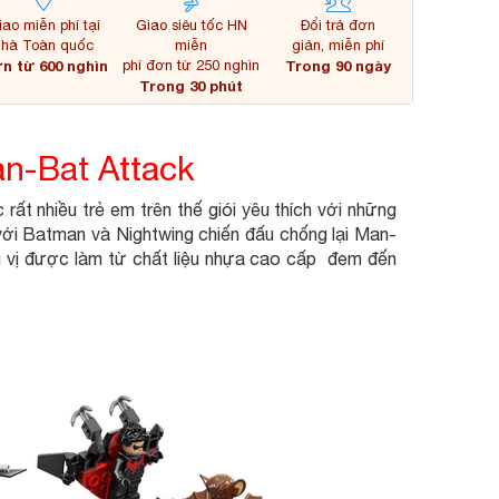
iao miễn phí tại
Giao siêu tốc HN
Đổi trả đơn
nhà Toàn quốc
miễn
giản, miễn phí
n từ 600 nghìn
phí đơn từ 250 nghìn
Trong 90 ngày
Trong 30 phút
an-Bat Attack
ất nhiều trẻ em trên thế giói yêu thích với những
 với Batman và Nightwing chiến đấu chống lại Man-
hú vị được làm từ chất liệu nhựa cao cấp đem đến