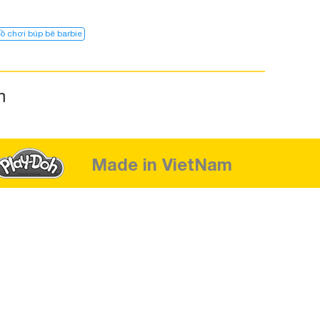
ồ chơi búp bê barbie
m
Made in VietNam