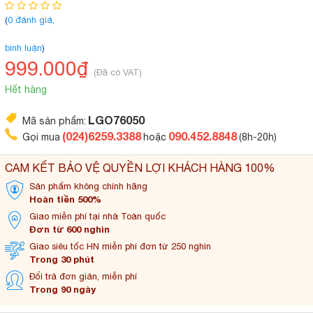
(
0 đánh giá,
bình luận
)
999.000₫
(Đã có VAT)
Hết hàng
LGO76050
Mã sản phẩm:
(024)6259.3388
090.452.8848
Gọi mua
hoặc
(8h-20h)
CAM KẾT BẢO VỆ QUYỀN LỢI KHÁCH HÀNG 100%
Sản phẩm không
chính hãng
Hoàn tiền 500%
Giao miễn phí tại
nhà Toàn quốc
Đơn từ 600 nghìn
Giao siêu tốc HN miễn
phí đơn từ 250 nghìn
Trong 30 phút
Đổi trả đơn
giản, miễn phí
Trong 90 ngày