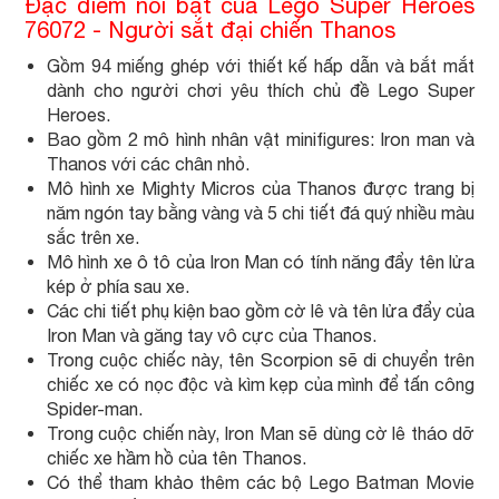
Đặc điểm nổi bật của Lego Super Heroes
76072 - Người sắt đại chiến Thanos
Gồm 94 miếng ghép với thiết kế hấp dẫn và bắt mắt
dành cho người chơi yêu thích chủ đề Lego Super
Heroes.
Bao gồm 2 mô hình nhân vật minifigures: Iron man và
Thanos với các chân nhỏ.
Mô hình xe Mighty Micros của Thanos được trang bị
năm ngón tay bằng vàng và 5 chi tiết đá quý nhiều màu
sắc trên xe.
Mô hình xe ô tô của Iron Man có tính năng đẩy tên lửa
kép ở phía sau xe.
Các chi tiết phụ kiện bao gồm cờ lê và tên lửa đẩy của
Iron Man và găng tay vô cực của Thanos.
Trong cuộc chiếc này, tên Scorpion sẽ di chuyển trên
chiếc xe có nọc độc và kìm kẹp của mình để tấn công
Spider-man.
Trong cuộc chiến này, Iron Man sẽ dùng cờ lê tháo dỡ
chiếc xe hầm hồ của tên Thanos.
Có thể tham khảo thêm các bộ Lego Batman Movie