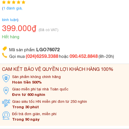
(
1 đánh giá,
bình luận
)
399.000₫
(Đã có VAT)
Hết hàng
LGO76072
Mã sản phẩm:
(024)6259.3388
090.452.8848
Gọi mua
hoặc
(8h-20h)
CAM KẾT BẢO VỆ QUYỀN LỢI KHÁCH HÀNG 100%
Sản phẩm không
chính hãng
Hoàn tiền 500%
Giao miễn phí tại
nhà Toàn quốc
Đơn từ 600 nghìn
Giao siêu tốc HN miễn
phí đơn từ 250 nghìn
Trong 30 phút
Đổi trả đơn
giản, miễn phí
Trong 90 ngày