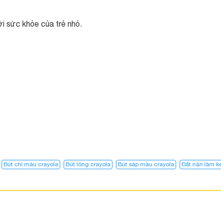
i sức khỏe của trẻ nhỏ.
Bút chì màu crayola
Bút lông crayola
Bút sáp màu crayola
Đất nặn làm 