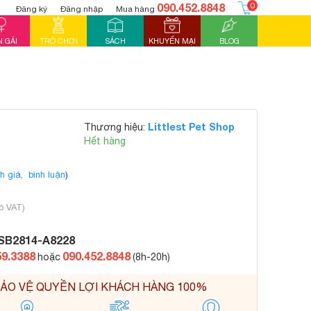
090.452.8848
0
Đăng ký
Đăng nhập
Mua hàng
 GÁI
TRÒ CHƠI
SÁCH
KHUYẾN MẠI
BLOG
Littlest Pet Shop
Thương hiệu:
Hết hàng
h giá,
bình luận
)
ó VAT)
SB2814-A8228
59.3388
090.452.8848
hoặc
(8h-20h)
ẢO VỆ QUYỀN LỢI KHÁCH HÀNG 100%