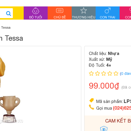
ĐỘ TUỔI
CHỦ ĐỀ
THƯƠNG HIỆU
CON TRAI
CON
n Tessa
n Tessa
Nhựa
Chất liệu:
Mỹ
Xuất xứ:
4+
Độ Tuổi:
(
0 đán
99.000₫
(Đã c
LP
Mã sản phẩm:
(024)62
Gọi mua
CAM KẾT B