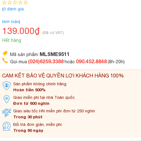
(
0 đánh giá,
bình luận
)
139.000₫
(Đã có VAT)
Hết hàng
MLSME9511
Mã sản phẩm:
(024)6259.3388
090.452.8848
Gọi mua
hoặc
(8h-20h)
CAM KẾT BẢO VỆ QUYỀN LỢI KHÁCH HÀNG 100%
Sản phẩm không
chính hãng
Hoàn tiền 500%
Giao miễn phí tại
nhà Toàn quốc
Đơn từ 600 nghìn
Giao siêu tốc HN miễn
phí đơn từ 250 nghìn
Trong 30 phút
Đổi trả đơn
giản, miễn phí
Trong 90 ngày