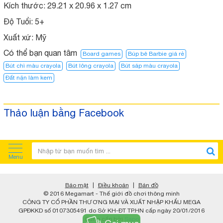
Kích thước:
29.21 x 20.96 x 1.27 cm
Độ Tuổi: 5+
Xuất xứ:
Mỹ
Có thể bạn quan tâm
Board games
Búp bê Barbie giá rẻ
Bút chì màu crayola
Bút lông crayola
Bút sáp màu crayola
Đất nặn làm kem
Thảo luận bằng Facebook
Menu
Bảo mật
|
Điều khoản
|
Bản đồ
© 2016 Megamart - Thế giới đồ chơi thông minh
CÔNG TY CỔ PHẦN THƯƠNG MẠI VÀ XUẤT NHẬP KHẨU MEGA
GPĐKKD số 0107305491 do Sở KH-ĐT TP.HN cấp ngày 20/01/2016
Cung cấp bởi
Sapo