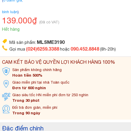
(
0 đánh giá,
bình luận
)
139.000₫
(Đã có VAT)
Hết hàng
MLSME3190
Mã sản phẩm:
(024)6259.3388
090.452.8848
Gọi mua
hoặc
(8h-20h)
CAM KẾT BẢO VỆ QUYỀN LỢI KHÁCH HÀNG 100%
Sản phẩm không
chính hãng
Hoàn tiền 500%
Giao miễn phí tại
nhà Toàn quốc
Đơn từ 600 nghìn
Giao siêu tốc HN miễn
phí đơn từ 250 nghìn
Trong 30 phút
Đổi trả đơn
giản, miễn phí
Trong 90 ngày
Đặc điểm chính