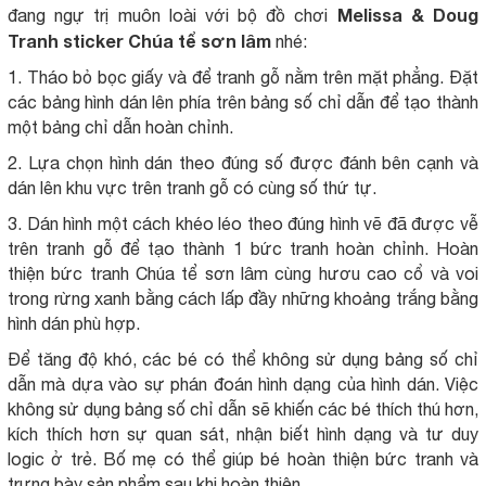
Melissa & Doug
đang ngự trị muôn loài với bộ đồ chơi
Tranh sticker Chúa tể sơn lâm
nhé:
1. Tháo bỏ bọc giấy và để tranh gỗ nằm trên mặt phẳng. Đặt
các bảng hình dán lên phía trên bảng số chỉ dẫn để tạo thành
một bảng chỉ dẫn hoàn chỉnh.
2. Lựa chọn hình dán theo đúng số được đánh bên cạnh và
dán lên khu vực trên tranh gỗ có cùng số thứ tự.
3. Dán hình một cách khéo léo theo đúng hình vẽ đã được vễ
trên tranh gỗ để tạo thành 1 bức tranh hoàn chỉnh. Hoàn
thiện bức tranh Chúa tể sơn lâm cùng hươu cao cổ và voi
trong rừng xanh bằng cách lấp đầy những khoảng trắng bằng
hình dán phù hợp.
Để tăng độ khó, các bé có thể không sử dụng bảng số chỉ
dẫn mà dựa vào sự phán đoán hình dạng của hình dán. Việc
không sử dụng bảng số chỉ dẫn sẽ khiến các bé thích thú hơn,
kích thích hơn sự quan sát, nhận biết hình dạng và tư duy
logic ở trẻ. Bố mẹ có thể giúp bé hoàn thiện bức tranh và
trưng bày sản phẩm sau khi hoàn thiện.