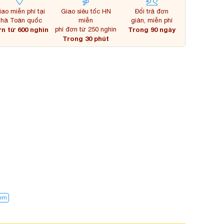
iao miễn phí tại
Giao siêu tốc HN
Đổi trả đơn
nhà Toàn quốc
miễn
giản, miễn phí
n từ 600 nghìn
phí đơn từ 250 nghìn
Trong 90 ngày
Trong 30 phút
kem