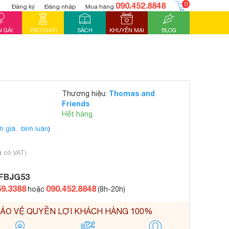
090.452.8848
0
Đăng ký
Đăng nhập
Mua hàng
 GÁI
TRÒ CHƠI
SÁCH
KHUYẾN MẠI
BLOG
Thomas and
Thương hiệu:
Friends
Hết hàng
h giá,
bình luận
)
ã có VAT)
FBJG53
59.3388
090.452.8848
hoặc
(8h-20h)
ẢO VỆ QUYỀN LỢI KHÁCH HÀNG 100%