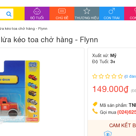
ĐỘ TUỔI
CHỦ ĐỀ
THƯƠNG HIỆU
CON TRAI
CON
a kéo toa chở hàng - Flynn
ửa kéo toa chở hàng - Flynn
Mỹ
Xuất xứ:
3+
Độ Tuổi:
(
0 đán
149.000₫
(Đ
TN
Mã sản phẩm:
(024)62
Gọi mua
CAM KẾT B