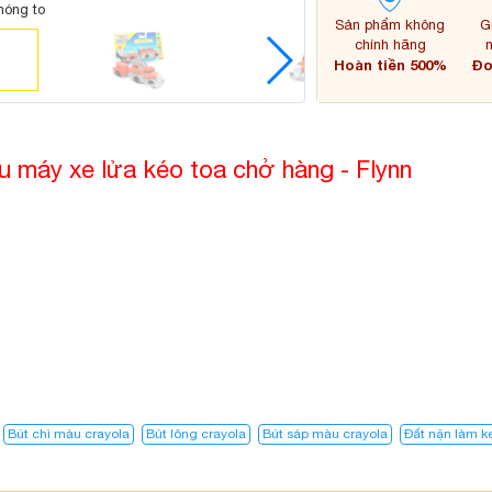
hóng to
Sản phẩm không
G
chính hãng
Hoàn tiền 500%
Đơ
u máy xe lửa kéo toa chở hàng - Flynn
Bút chì màu crayola
Bút lông crayola
Bút sáp màu crayola
Đất nặn làm 